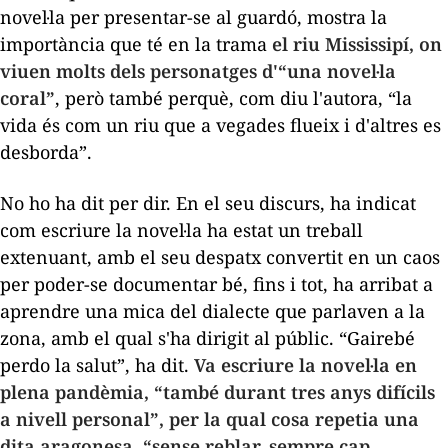
novel·la per presentar-se al guardó, mostra la
importància que té en la trama
el riu Mississipí, on
viuen molts dels personatges d'“una novel·la
coral”
, però també perquè, com diu l'autora, “la
vida és com un riu que a vegades flueix i d'altres es
desborda”.
No ho ha dit per dir. En el seu discurs, ha indicat
com escriure la novel·la ha estat un treball
extenuant, amb el seu despatx convertit en un caos
per poder-se documentar bé, fins i tot, ha arribat a
aprendre una mica del dialecte que parlaven a la
zona, amb el qual s'ha dirigit al públic. “Gairebé
perdo la salut”, ha dit.
Va escriure la novel·la en
plena pandèmia, “també durant tres anys difícils
a nivell personal”, per la qual cosa repetia una
dita aragonesa, “sense reblar, sempre cap