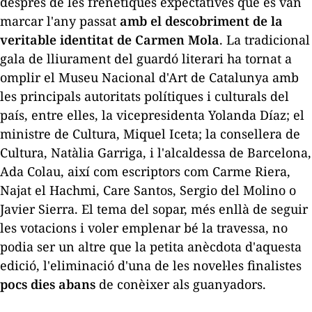
després de les frenètiques expectatives que es van
marcar l'any passat
amb el descobriment de la
veritable identitat de Carmen Mola
. La tradicional
gala de lliurament del guardó literari ha tornat a
omplir el Museu Nacional d'Art de Catalunya amb
les principals autoritats polítiques i culturals del
país, entre elles, la vicepresidenta Yolanda Díaz; el
ministre de Cultura, Miquel Iceta; la consellera de
Cultura, Natàlia Garriga, i l'alcaldessa de Barcelona,
Ada Colau, així com escriptors com Carme Riera,
Najat el Hachmi, Care Santos, Sergio del Molino o
Javier Sierra. El tema del sopar, més enllà de seguir
les votacions i voler emplenar bé la travessa, no
podia ser un altre que la petita anècdota d'aquesta
edició, l'eliminació d'una de les novel·les finalistes
pocs dies abans
de conèixer als guanyadors.