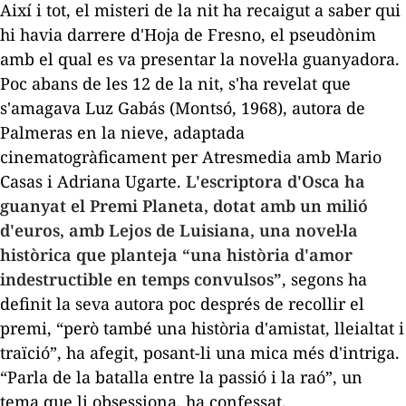
Així i tot, el misteri de la nit ha recaigut a saber qui
hi havia darrere d'Hoja de Fresno, el pseudònim
amb el qual es va presentar la novel·la guanyadora.
Poc abans de les 12 de la nit, s'ha revelat que
s'amagava Luz Gabás (Montsó, 1968), autora de
Palmeras en la nieve
, adaptada
cinematogràficament per Atresmedia amb Mario
Casas i Adriana Ugarte.
L'escriptora d'Osca ha
guanyat el Premi Planeta, dotat amb un milió
d'euros, amb
Lejos de Luisiana
, una novel·la
històrica que planteja “una història d'amor
indestructible en temps convulsos”
, segons ha
definit la seva autora poc després de recollir el
premi, “però també una història d'amistat, lleialtat i
traïció”, ha afegit, posant-li una mica més d'intriga.
“Parla de la batalla entre la passió i la raó”, un
tema que li obsessiona, ha confessat.