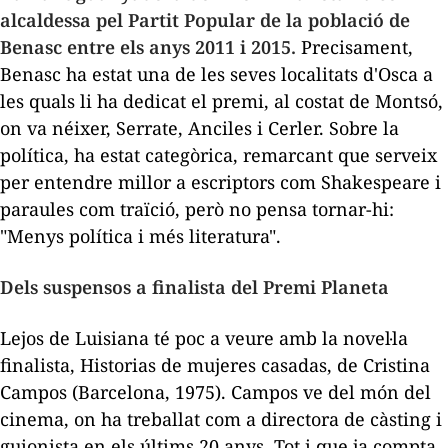
alcaldessa pel Partit Popular de la població de
Benasc entre els anys 2011 i 2015.
Precisament,
Benasc ha estat una de les seves localitats d'Osca a
les quals li ha dedicat el premi, al costat de Montsó,
on va néixer, Serrate, Anciles i Cerler. Sobre la
política, ha estat categòrica, remarcant que serveix
per entendre millor a escriptors com Shakespeare i
paraules com traïció, però no pensa tornar-hi:
"Menys política i més literatura".
Dels suspensos a finalista del Premi Planeta
Lejos de
Luisiana
té poc a veure amb la novel·la
finalista,
Historias de mujeres casadas
, de Cristina
Campos (Barcelona, 1975). Campos ve del món del
cinema, on ha treballat com a directora de càsting i
guionista en els últims 20 anys. Tot i que ja compta