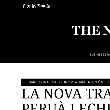
Ir
al
contenido
BUSINESS&T
BARCELONA I GASTRONOMIA, ARA EN UN ÚNIC 
LA NOVA TR
PERUÀ LECHE