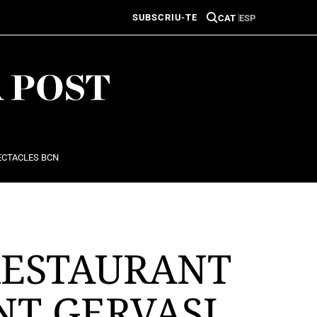
SUBSCRIU-TE
CAT
ESP
ECTACLES BCN
RESTAURANT
NT GERVASI