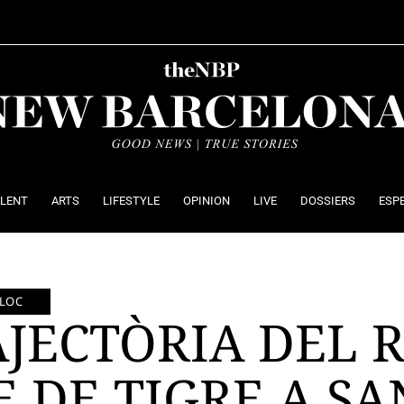
ALENT
ARTS
LIFESTYLE
OPINION
LIVE
DOSSIERS
ESP
LLOC
AJECTÒRIA DEL 
 DE TIGRE A SA