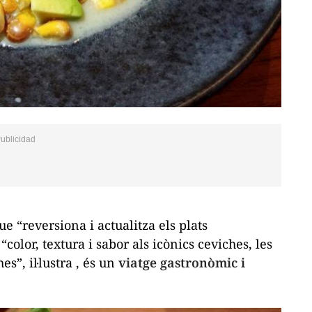
que “reversiona i actualitza els plats
color, textura i sabor als icònics ceviches, les
hes
”, il·lustra , és un
viatge gastronòmic i