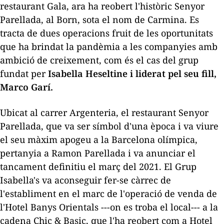
restaurant Gala, ara ha reobert l'històric Senyor
Parellada, al Born, sota el nom de Carmina. Es
tracta de dues operacions fruit de les oportunitats
que ha brindat la pandèmia a les companyies amb
ambició de creixement, com és el cas del grup
fundat per
Isabella
Heseltine
i liderat pel seu fill,
Marco Garí.
Ubicat al carrer Argenteria, el restaurant Senyor
Parellada, que va ser símbol d'una època i va viure
el seu màxim apogeu a la Barcelona olímpica,
pertanyia a Ramon Parellada i va anunciar el
tancament definitiu el març del 2021. El Grup
Isabella
's va aconseguir fer-se càrrec de
l'establiment en el marc de l'operació de venda de
l'Hotel Banys Orientals ---on es troba el local--- a la
cadena
Chic
&
Basic
, que l'ha reobert com a Hotel