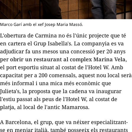
Marco Garí amb el xef Josep Maria Massó.
L'obertura de Carmina no és l'únic projecte que té
en cartera el Grup
Isabella
's. La companyia es va
adjudicar fa uns mesos una concessió per
20
anys
per
obrir un restaurant al complex Marina Vela
,
el port esportiu situat al costat de l'Hotel W. Amb
capacitat per a 200 comensals, aquest nou local serà
més informal i una mica més econòmic que
Julieta's, la proposta que la cadena va inaugurar
l'estiu passat als peus de l'Hotel W, al costat de
platja, al local de l'antic
Mamarosa
.
A Barcelona, el grup, que va néixer especialitzant-
se
en
menjar italià, també posseeix els restaurants