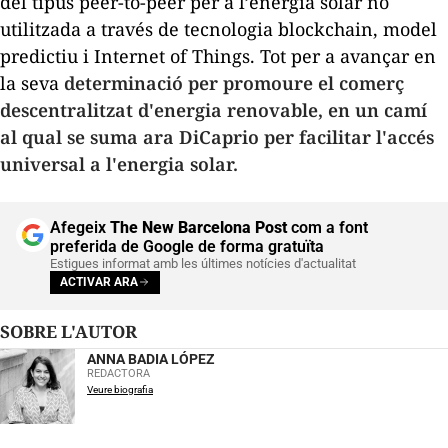
del tipus
peer-to-peer
per a l’energia solar no
utilitzada a través de tecnologia
blockchain
, model
predictiu i
Internet of Things
. Tot per a avançar en
la seva
determinació per promoure el comerç
descentralitzat d'energia renovable, en un camí
al qual se suma ara DiCaprio per facilitar l'accés
universal a l'energia solar.
Afegeix
The New Barcelona Post
com a font
preferida de Google de forma gratuïta
Estigues informat amb les últimes notícies d'actualitat
ACTIVAR ARA
SOBRE L'AUTOR
ANNA BADIA LÓPEZ
REDACTORA
Veure biografia