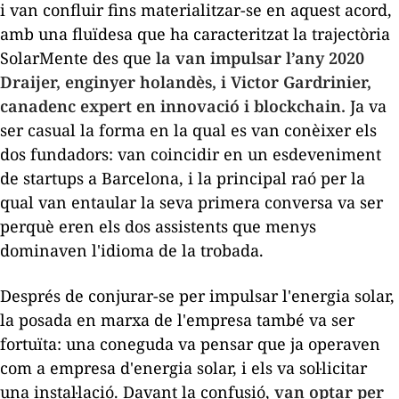
i van confluir fins materialitzar-se en aquest acord,
amb una fluïdesa que ha caracteritzat la trajectòria
SolarMente des que
la van impulsar l’any 2020
Draijer, enginyer holandès, i Victor Gardrinier,
canadenc expert en innovació i
blockchain
.
Ja va
ser casual la forma en la qual es van conèixer els
dos fundadors: van coincidir en un esdeveniment
de
startups
a Barcelona, i la principal raó per la
qual van entaular la seva primera conversa va ser
perquè eren els dos assistents que menys
dominaven l'idioma de la trobada.
Després de conjurar-se per impulsar l'energia solar,
la posada en marxa de l'empresa també va ser
fortuïta: una coneguda va pensar que ja operaven
com a empresa d'energia solar, i els va sol·licitar
una instal·lació. Davant la confusió,
van optar per