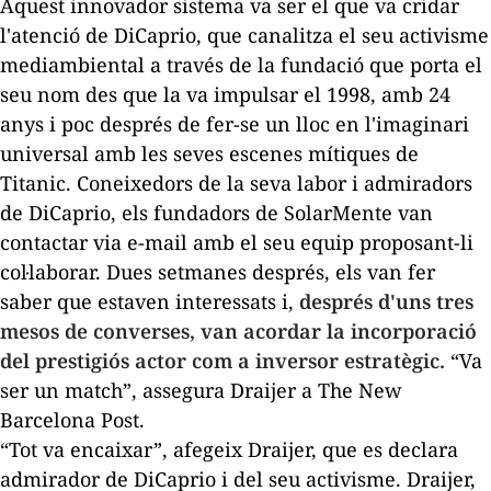
Aquest innovador sistema va ser el que va cridar
l'atenció de DiCaprio, que canalitza el seu activisme
mediambiental a través de la fundació que porta el
seu nom des que la va impulsar el 1998, amb 24
anys i poc després de fer-se un lloc en l'imaginari
universal amb les seves escenes mítiques de
Titanic
. Coneixedors de la seva labor i admiradors
de DiCaprio, els fundadors de SolarMente van
contactar via
e-mail
amb el seu equip proposant-li
col·laborar. Dues setmanes després, els van fer
saber que estaven interessats i,
després d'uns tres
mesos de converses, van acordar la incorporació
del prestigiós actor com a inversor estratègic.
“Va
ser un
match
”, assegura Draijer a
The New
Barcelona Post.
“Tot va encaixar”, afegeix Draijer, que es declara
admirador de DiCaprio i del seu activisme. Draijer,