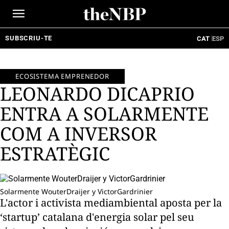
Ir
al
contenido
SUBSCRIU-TE
CAT
ESP
ECOSISTEMA EMPRENEDOR
LEONARDO DICAPRIO
ENTRA A SOLARMENTE
COM A INVERSOR
ESTRATÈGIC
Solarmente WouterDraijer y VictorGardrinier
L'actor i activista mediambiental aposta per la
‘startup’ catalana d'energia solar pel seu