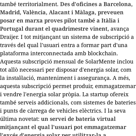
també territorialment.
Des d'oficines a Barcelona,
Madrid, València, Alacant i Màlaga, preveuen
posar en marxa proves pilot també a Itàlia i
Portugal durant el quadrimestre vinent,
avança
Draijer. I tot mitjançant un sistema de subscripció a
través del qual l'usuari entra a formar part d'una
plataforma interconnectada amb
blockchain
.
Aquesta subscripció mensual de SolarMente inclou
tot allò necessari per disposar d'energia solar, com
la instal·lació, manteniment i assegurança. A més,
aquesta subscripció permet produir, emmagatzemar
i vendre l'energia solar pròpia. La
startup
ofereix
també serveis addicionals, com sistemes de bateries
i punts de càrrega de vehicles elèctrics. I la seva
última novetat:
un servei de bateria virtual
mitjançant el qual l'usuari pot emmagatzemar
l'excés d'energia solar per utilitzar-la a