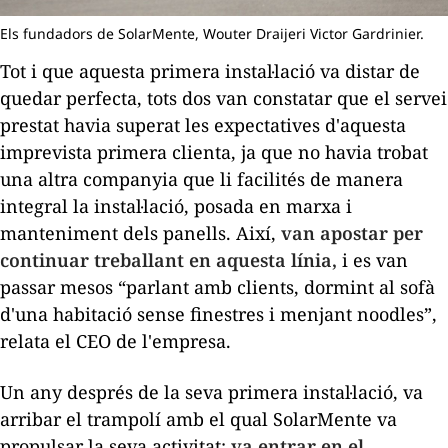
Els fundadors de SolarMente, Wouter Draijeri Victor Gardrinier.
Tot i que aquesta primera instal·lació va distar de
quedar perfecta, tots dos van constatar que el servei
prestat havia superat les expectatives d'aquesta
imprevista primera clienta, ja que no havia trobat
una altra companyia que li facilités de manera
integral la instal·lació, posada en marxa i
manteniment dels panells. Així,
van apostar per
continuar treballant en aquesta línia,
i es van
passar mesos “parlant amb clients, dormint al sofà
d'una habitació sense finestres i menjant
noodles
”,
relata el CEO de l'empresa.
Un any després de la seva primera instal·lació, va
arribar el trampolí amb el qual SolarMente va
propulsar la seva activitat:
va entrar en el