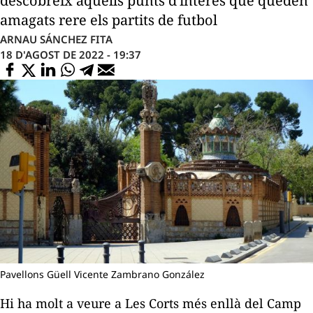
descobreix aquells punts d'interès que queden
amagats rere els partits de futbol
ARNAU SÁNCHEZ FITA
18 D'AGOST DE 2022 - 19:37
Pavellons Güell Vicente Zambrano González
Hi ha molt a veure a Les Corts més enllà del Camp