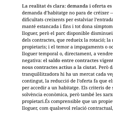
La realitat és clara: demanda i oferta es
demanda d’habitatge no para de créixer —
dificultats creixents per estalviar l’entra
manté estancada i fins i tot dona símptom
lloguer, però el parc disponible disminuei
dels contractes, que redueix la rotació; l
propietaris; i el temor a impagaments o o
lloguer temporal o, directament, a vendre 
negativa:
el saldo entre contractes vigent
nous contractes actius a la ciutat
. Però 
tranquil·litzadora hi ha un mercat cada veg
contingut, la reducció de l’oferta fa que e
per accedir a un habitatge. Els criteris de 
solvència econòmica, però també les xarxe
propietari.És comprensible que un propiet
lloguer, com qualsevol relació contractual