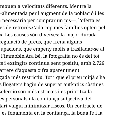
 mouen a velocitats diferents
. Mentre la
alimentada per l’augment de la població i les
da necessària per comprar un pis—, l’oferta es
es de retrocés.Cada cop més famílies opten pel
x. Les causes són diverses: la major durada
a regulació de preus, que frena alguns
cupacions, que empeny molts a traslladar-se al
l’immoble.Ara bé, la fotografia no és del tot
s i extingits continua sent positiu, amb 2.726
darrere d’aquesta xifra aparentment
ada més restrictiu. Tot i que el preu mitjà s’ha
ls llogaters hagin de superar autèntics càstings
selecció són més estrictes i es prioritza la
s personals i la confiança subjectiva del
ari vulgui minimitzar riscos. Un contracte de
, es fonamenta en la confiança, la bona fe i la