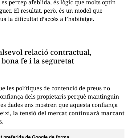
 es percep afeblida, és lògic que molts optin
oguer. El resultat, però, és un model que
ua la dificultat d’accés a l’habitatge.
lsevol relació contractual,
bona fe i la seguretat
ue les polítiques de contenció de preus no
confiança dels propietaris perquè mantinguin
 Les dades ens mostren que aquesta confiança
eixi,
la tensió del mercat continuarà marcant
s.
t preferida de Google de forma