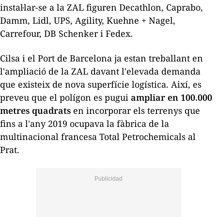
instal·lar-se a la
ZAL
figuren Decathlon, Caprabo,
Damm,
Lidl
, UPS,
Agility
,
Kuehne
+
Nagel
,
Carrefour,
DB
Schenker
i
Fedex
.
Cilsa
i el Port de Barcelona ja estan treballant en
l'ampliació de la
ZAL
davant l'elevada demanda
que existeix de nova superfície logística. Així, es
preveu que el polígon es pugui
ampliar en 100.000
metres quadrats
en incorporar els terrenys que
fins a l'any 2019 ocupava la fàbrica de la
multinacional francesa Total
Petrochemicals
al
Prat.