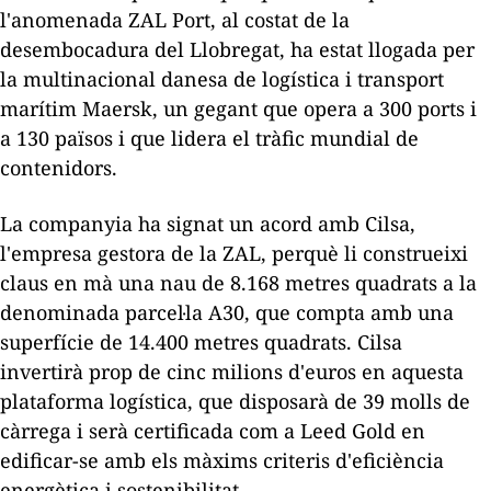
l'anomenada
ZAL
Port, al costat de la
desembocadura del Llobregat, ha estat llogada per
la multinacional danesa de logística i transport
marítim
Maersk
, un gegant que opera a 300 ports i
a 130 països i que lidera el tràfic mundial de
contenidors.
La companyia ha signat un acord amb
Cilsa
,
l'empresa gestora de la
ZAL
, perquè li construeixi
claus en mà una nau de 8.168 metres quadrats a la
denominada parcel·la A30, que compta amb una
superfície de 14.400 metres quadrats.
Cilsa
invertirà prop de cinc milions d'euros en aquesta
plataforma logística, que disposarà de 39 molls de
càrrega i serà certificada com a
Leed
Gold
en
edificar-se amb els màxims criteris d'eficiència
energètica i sostenibilitat.