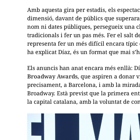
Amb aquesta gira per estadis, els especta
dimensió, davant de públics que superara
nom ni dates públiques, persegueix una cl
tradicionals i fer un pas més. Fer el salt d
representa fer un
més difícil encara
típic
ha explicat Díaz, és un format que mai s’ha
Els anuncis han anat encara més enllà: D
Broadway Awards
, que aspiren a donar v
precisament, a Barcelona, i amb la mirada
Broadway. Està previst que la primera entr
la capital catalana, amb la voluntat de co