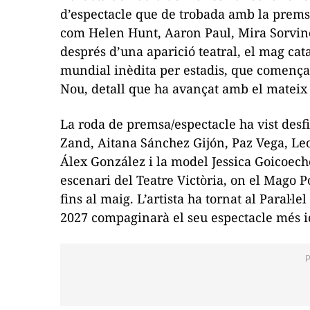
d’espectacle que de trobada amb la prems
com Helen Hunt, Aaron Paul, Mira Sorvino
després d’una aparició teatral, el mag cata
mundial inèdita per estadis, que comença
Nou, detall que ha avançat amb el mateix 
La roda de premsa/espectacle ha vist desfi
Zand, Aitana Sánchez Gijón, Paz Vega, Le
Álex González i la model Jessica Goicoeche
escenari del Teatre Victòria, on el Mago P
fins al maig. L’artista ha tornat al Paral·l
2027 compaginarà el seu espectacle més i