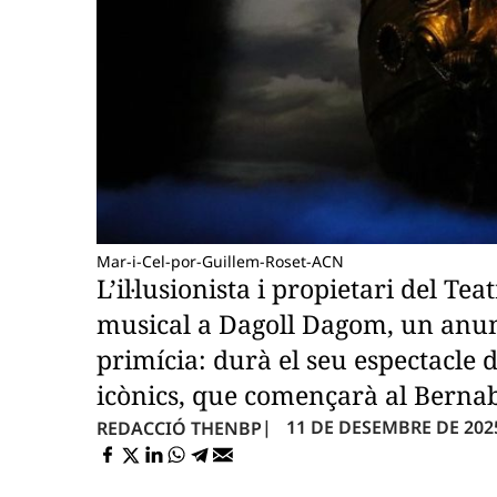
Mar-i-Cel-por-Guillem-Roset-ACN
L’il·lusionista i propietari del Te
musical a Dagoll Dagom, un anun
primícia: durà el seu espectacle 
icònics, que començarà al Berna
11 DE DESEMBRE DE 2025 
REDACCIÓ THENBP