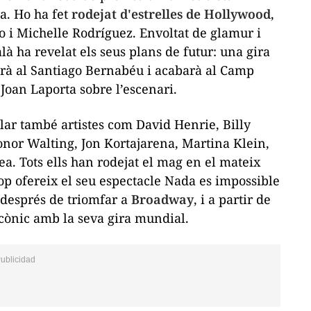
a. Ho ha fet
rodejat d'estrelles de Hollywood
,
 i Michelle Rodríguez. Envoltat de glamur i
là ha revelat els seus plans de futur: una gira
rà al Santiago Bernabéu i acabarà al Camp
Joan Laporta sobre l’escenari.
lar també artistes com David Henrie, Billy
onor Walting, Jon Kortajarena, Martina Klein,
a. Tots ells han rodejat el mag en el mateix
op ofereix el seu espectacle
Nada es impossible
el després de triomfar a
Broadway
, i a partir de
cònic amb la seva gira mundial.