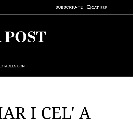
SUBSCRIU-TE
CAT
ESP
ECTACLES BCN
R I CEL' A