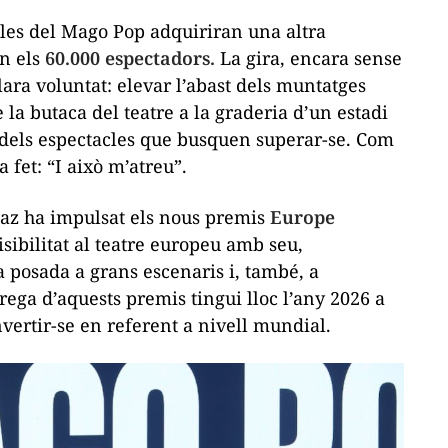
cles del Mago Pop adquiriran una altra
n els
60.000 espectadors.
La gira, encara sense
ara voluntat: elevar l’abast dels muntatges
e la butaca del teatre a la graderia d’un estadi
 dels espectacles que busquen superar-se. Com
 fet: “I això m’atreu”.
íaz ha impulsat els nous premis
Europe
isibilitat al teatre europeu amb seu,
 posada a grans escenaris i, també, a
ega d’aquests premis tingui lloc l’any 2026 a
nvertir-se en referent a nivell mundial.