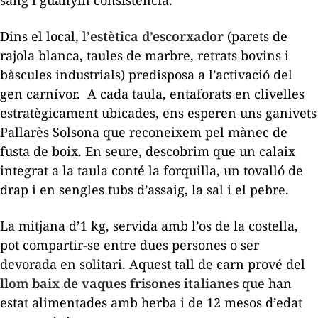
Dins el local, l’
estètica d’escorxador
(parets de
rajola blanca, taules de marbre, retrats bovins i
bàscules industrials) predisposa a l’activació del
gen carnívor.
A cada taula, entaforats en clivelles
estratègicament ubicades, ens esperen uns ganivets
Pallarès Solsona que reconeixem pel mànec de
fusta de boix.
En seure, descobrim que un calaix
integrat a la taula conté la forquilla, un tovalló de
drap i en sengles tubs d’assaig, la sal i el pebre.
La mitjana d’1 kg, servida amb l’os de la costella,
pot compartir-se entre dues persones o ser
devorada en solitari. Aquest tall de carn prové del
llom baix de vaques frisones italianes
que han
estat alimentades amb herba i de 12 mesos d’edat