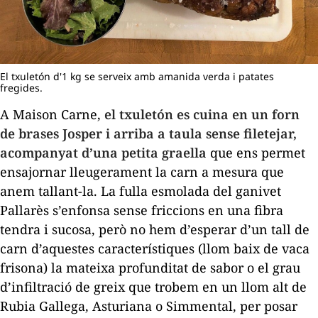
El txuletón d'1 kg se serveix amb amanida verda i patates
fregides.
A Maison Carne,
el
txuletón
es cuina en un forn
de brases Josper i arriba a taula sense filetejar,
acompanyat d’una petita graella
que ens permet
ensajornar lleugerament la carn a mesura que
anem tallant-la. La fulla esmolada del ganivet
Pallarès s’enfonsa sense friccions en una fibra
tendra i sucosa, però no hem d’esperar d’un tall de
carn d’aquestes característiques (llom baix de vaca
frisona) la mateixa profunditat de sabor o el grau
d’infiltració de greix que trobem en un llom alt de
Rubia Gallega, Asturiana o Simmental, per posar