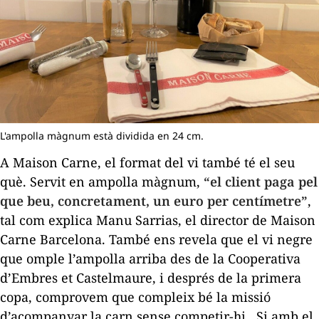
L'ampolla màgnum està dividida en 24 cm.
A Maison Carne, el format del vi també té el seu
què. Servit en ampolla màgnum,
“el client paga pel
que beu, concretament, un euro per centímetre”
,
tal com explica Manu Sarrias, el director de Maison
Carne Barcelona. També ens revela que el vi negre
que omple l’ampolla arriba des de la Cooperativa
d’
Embres et Castelmaure
, i després de la primera
copa, comprovem que compleix bé la missió
d’acompanyar la carn sense competir-hi.
Si amb el