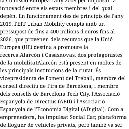
la Comissió Europea l'any 2008 per impulsar la
innovació entre els estats membres i del qual
depèn. En funcionament des de principis de l'any
2019, l'EIT Urban Mobility compta amb un
pressupost de fins a 400 milions d'euros fins al
2026, que provenen dels recursos que la Unió
Europea (UE) destina a promoure la
recerca.
Alarcón i Casasnovas, dos protagonistes
de la mobilitat
Alarcón està present en moltes de
les principals institucions de la ciutat. És
vicepresidenta de Foment del Treball, membre del
consell directiu de Fira de Barcelona, i membre
dels consells de Barcelona Tech City, l'Associació
Espanyola de Directius (AED) i l'Associació
Espanyola de l'Economia Digital (ADigital).
Com a
emprenedora, ha impulsat Social Car, plataforma
de lloguer de vehicles privats
, però també va ser