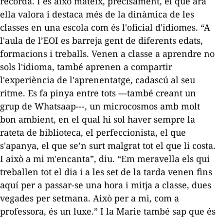
recorda. I és això mateix, precisament, el que ara
ella valora i destaca més de la dinàmica de les
classes en una escola com és l'oficial d'idiomes. “A
l'aula de l’EOI es barreja gent de diferents edats,
formacions i treballs. Venen a classe a aprendre no
sols l'idioma, també aprenen a compartir
l'experiència de l'aprenentatge, cadascú al seu
ritme. Es fa pinya entre tots ---també creant un
grup de Whatsaap---, un microcosmos amb molt
bon ambient, en el qual hi sol haver sempre la
rateta de biblioteca, el perfeccionista, el que
s'apanya, el que se’n surt malgrat tot el que li costa.
I això a mi m'encanta”, diu. “Em meravella els qui
treballen tot el dia i a les set de la tarda venen fins
aquí per a passar-se una hora i mitja a classe, dues
vegades per setmana. Això per a mi, com a
professora, és un luxe.” I la Marie també sap que és