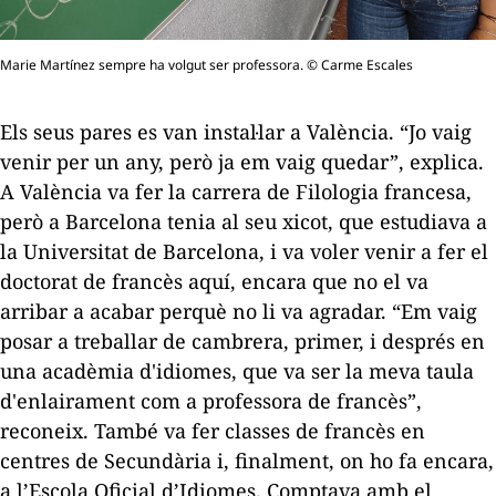
Marie Martínez sempre ha volgut ser professora. © Carme Escales
Els seus pares es van instal·lar a València. “Jo vaig
venir per un any, però ja em vaig quedar”, explica.
A València va fer la carrera de Filologia francesa,
però a Barcelona tenia al seu xicot, que estudiava a
la Universitat de Barcelona, i va voler venir a fer el
doctorat de francès aquí, encara que no el va
arribar a acabar perquè no li va agradar. “Em vaig
posar a treballar de cambrera, primer, i després en
una acadèmia d'idiomes, que va ser la meva taula
d'enlairament com a professora de francès”,
reconeix. També va fer classes de francès en
centres de Secundària i, finalment, on ho fa encara,
a l’Escola Oficial d’Idiomes. Comptava amb el