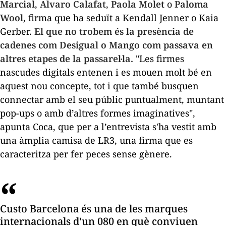
Marcial
,
Alvaro Calafat
,
Paola Molet
o
Paloma
Wool
, firma que ha seduït a Kendall Jenner o Kaia
Gerber.
El que no trobem és la presència de
cadenes com Desigual o Mango com passava en
altres etapes de la passarel·la.
"Les firmes
nascudes digitals entenen i es mouen molt bé en
aquest nou concepte, tot i que també busquen
connectar amb el seu públic puntualment, muntant
pop-ups
o amb d’altres formes imaginatives",
apunta Coca, que per a l’entrevista s'ha vestit amb
una àmplia camisa de LR3, una firma que es
caracteritza per fer peces sense gènere.
Custo Barcelona és una de les marques
internacionals d'un 080 en què conviuen