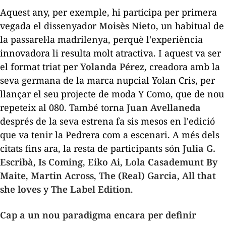
Aquest any, per exemple, hi participa per primera
vegada el dissenyador
Moisès Nieto
, un habitual de
la passarel·la madrilenya, perquè l'experiència
innovadora li resulta molt atractiva. I aquest va ser
el format triat per
Yolanda Pérez
, creadora amb la
seva germana de la marca nupcial Yolan Cris, per
llançar el seu projecte de moda Y Como, que de nou
repeteix al 080. També torna
Juan Avellaneda
després de la seva estrena fa sis mesos en l'edició
que va tenir la Pedrera com a escenari. A més dels
citats fins ara, la resta de participants són
Julia G.
Escribà
,
Is Coming
,
Eiko Ai
,
Lola Casademunt By
Maite
,
Martin Across
,
The (Real) Garcia
,
All that
she loves
y
The Label Edition
.
Cap a un nou paradigma encara per definir