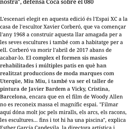
nostra", defensa Coca sobre el 080
L'escenari elegit en aquesta edició és l'Espai XC a la
casa de l'escultor Xavier Corberó, que va començar
l'any 1968 a construir aquesta llar amagada per a
les seves escultures i també com a habitatge per a
ell. Corberó va morir l'abril de 2017 abans de
acabar-lo.
El complex el formen sis masies
rehabilitades i múltiples patis en què han
realitzat produccions de moda marques com
Uterqüe, Miu Miu, i també va ser el taller de
pintura de Javier Bardem a
Vicky, Cristina,
Barcelona
, ​​encara que en el film de Woody Allen
no es reconeix massa el magnífic espai. "Filmar
aquí dóna molt joc pels miralls, els arcs, els racons,
les escultures... fins i tot hi ha una piscina", explica
Esther García Capdevila, la directora artística i