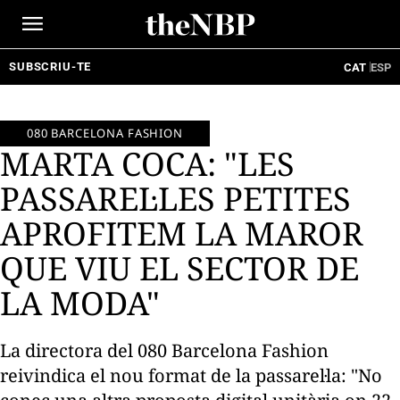
Ir
al
contenido
SUBSCRIU-TE
CAT
ESP
080 BARCELONA FASHION
MARTA COCA: "LES
PASSAREL·LES PETITES
APROFITEM LA MAROR
QUE VIU EL SECTOR DE
LA MODA"
La directora del 080 Barcelona Fashion
reivindica el nou format de la passarel·la: "No