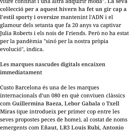
viure confinat i una altra adquirir moda”.
La seva
col·lecció per a aquest hivern ha fet un gir cap a
l'estil
sporty
i
oversize
mantenint l'ADN i el
glamour
dels setanta que fa 20 anys va captivar
Julia Roberts i els nois de
Friends.
Però no ha estat
per la pandèmia "sinó per la nostra pròpia
evolució", indica.
Les marques nascudes digitals encaixen
immediatament
Custo Barcelona és una de les marques
internacionals d'un 080 en què conviuen clàssics
com
Guillermina Baeza
,
Lebor Gabala
o
Txell
Miras
(que introdueix per primer cop entre les
seves propostes peces de home), al costat de noms
emergents com
Eñaut
,
LR3 Louis Rubi
,
Antonio