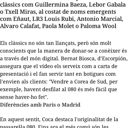
clàssics com Guillermina Baeza, Lebor Gabala
o Txell Miras, al costat de noms emergents
com Eñaut, LR3 Louis Rubi, Antonio Marcial,
Alvaro Calafat, Paola Molet o Paloma Wool
Els clàssics no són tan llançats, però són molt
conscients que la manera de donar-se a conèixer és
a través del món digital. Bernat Biosca, d’Escorpión,
assegura que el vídeo els serveix com a carta de
presentació i el fan servir tant en botigues com
l'envien als clients: "Vendre a Corea de Sud, per
exemple, havent desfilat al 080 és més fàcil que
sense haver-ho fet".
Diferències amb París o Madrid
En aquest sentit, Coca destaca l'originalitat de la
passarel·la 080. Fins ara el més comú són les