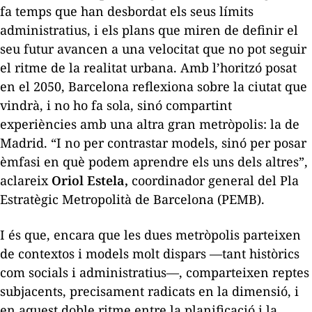
fa temps que han desbordat els seus límits
administratius, i els plans que miren de definir el
seu futur avancen a una velocitat que no pot seguir
el ritme de la realitat urbana. Amb l’horitzó posat
en el 2050, Barcelona reflexiona sobre la ciutat que
vindrà, i no ho fa sola, sinó compartint
experiències amb una altra gran metròpolis: la de
Madrid. “I no per contrastar models, sinó per posar
èmfasi en què podem aprendre els uns dels altres”,
aclareix
Oriol Estela,
coordinador general del Pla
Estratègic Metropolità de Barcelona (PEMB).
I és que, encara que les dues metròpolis parteixen
de contextos i models molt dispars —tant històrics
com socials i administratius—, comparteixen reptes
subjacents, precisament radicats en la dimensió, i
en aquest doble ritme entre la planificació i la