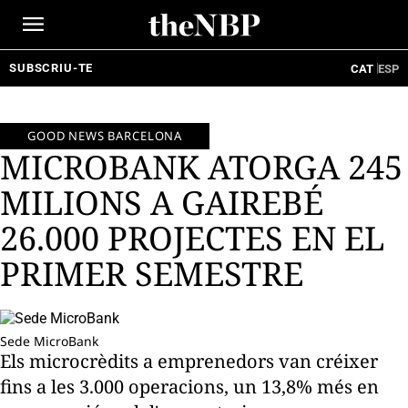
Ir
al
contenido
SUBSCRIU-TE
CAT
ESP
GOOD NEWS BARCELONA
MICROBANK ATORGA 245
MILIONS A GAIREBÉ
26.000 PROJECTES EN EL
PRIMER SEMESTRE
Sede MicroBank
Els microcrèdits a emprenedors van créixer
fins a les 3.000 operacions, un 13,8% més en