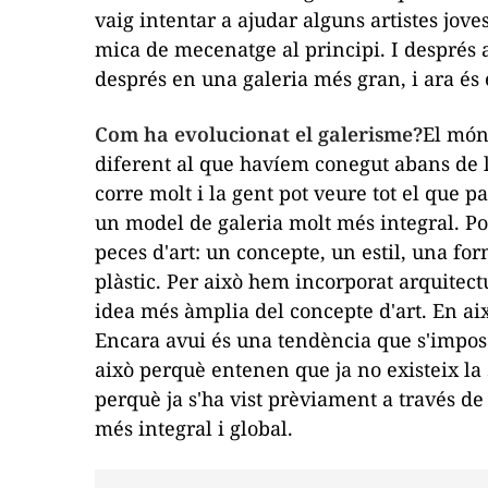
vaig intentar a ajudar alguns artistes jov
mica de mecenatge al principi. I després 
després en una galeria més gran, i ara és e
Com ha evolucionat el galerisme?
El món 
diferent al que havíem conegut abans de l
corre molt i la gent pot veure tot el que p
un model de galeria molt més integral. Pod
peces d'art: un concepte, un estil, una fo
plàstic. Per això hem incorporat arquitect
idea més àmplia del concepte d'art. En ai
Encara avui és una tendència que s'imposa
això perquè entenen que ja no existeix la
perquè ja s'ha vist prèviament a través de
més integral i global.