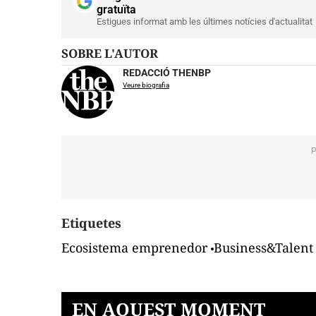
gratuïta
Estigues informat amb les últimes notícies d'actualitat
SOBRE L'AUTOR
REDACCIÓ THENBP
Veure biografia
Etiquetes
Ecosistema emprenedor
Business&Talent
EN AQUEST MOMENT