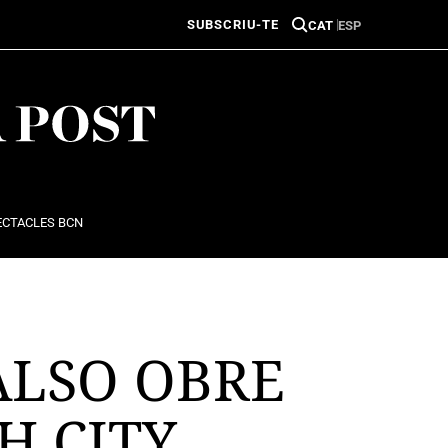
SUBSCRIU-TE
CAT
ESP
ECTACLES BCN
ALSO OBRE
H CITY