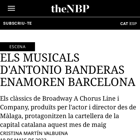
Ir
al
contenido
SUBSCRIU-TE
CAT
ESP
ESCENA
ELS MUSICALS
D'ANTONIO BANDERAS
ENAMOREN BARCELONA
Els clàssics de Broadway A Chorus Line i
Company, produïts per l'actor i director des de
Màlaga, protagonitzen la cartellera de la
capital catalana aquest mes de maig
CRISTINA MARTÍN VALBUENA
19 DE MAIG DE 2022