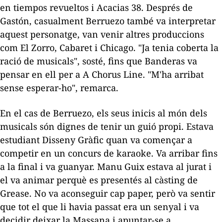
en tiempos revueltos
i
Acacias 38
. Després de
Gastón, casualment Berruezo també va interpretar
aquest personatge, van venir altres produccions
com
El Zorro
,
Cabaret
i
Chicago
. "Ja tenia coberta la
ració de musicals", sosté, fins que Banderas va
pensar en ell per a
A Chorus Line
. "M'ha arribat
sense esperar-ho", remarca.
En el cas de Berruezo, els seus inicis al món dels
musicals són dignes de tenir un guió propi. Estava
estudiant Disseny Gràfic quan va començar a
competir en un concurs de karaoke. Va arribar fins
a la final i va guanyar. Manu Guix estava al jurat i
el va animar perquè es presentés al càsting de
Grease
. No va aconseguir cap paper, però va sentir
que tot el que li havia passat era un senyal i va
decidir deixar la Massana i apuntar-se a