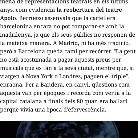
mena de representacions teatrals en els últims
anys, com evidencia
la reobertura del teatre
Apolo
.
Berruezo assenyala que la cartellera
barcelonina encara no pot comparar-se amb la
madrilenya, ja que els seus públics no responen de
la mateixa manera. A Madrid, hi ha més tradició,
però a Barcelona queda camí per recórrer. "La gent
no està acostumada a pagar aquests preus per
musicals que es fan a la seva ciutat, mentre que, si
viatgen a Nova York o Londres, paguen el triple",
enraona. Per a Bandera, en canvi, qüestions com
aquesta van per èpoques i recorda com venia a la
capital catalana a finals dels 80 quan era ballarí
perquè vivia una època d'efervescència.