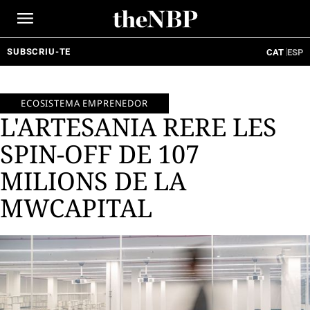
Ir
al
contenido
SUBSCRIU-TE
CAT
ESP
ECOSISTEMA EMPRENEDOR
L'ARTESANIA RERE LES
SPIN-OFF DE 107
MILIONS DE LA
MWCAPITAL