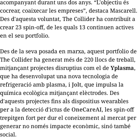
acompanyant durant uns dos anys. “L'objectiu és
cocrear, coaixecar les empreses”, destaca Mascarell.
Des d'aquesta voluntat, The Collider ha contribuït a
crear 23
spin-off,
de les quals 13 continuen actives
en el seu
portfolio
.
Des de la seva posada en marxa, aquest
portfolio
de
The Collider ha generat més de 220 llocs de treball,
mitjançant projectes disruptius com el de
Yplasma
,
que ha desenvolupat una nova tecnologia de
refrigeració amb plasma, i
Jolt
, que impulsa la
química ecològica mitjançant elèctrodes. Des
d'aquests projectes fins als dispositius
wearables
per a la detecció d'ictus de
OneCareAI
, les spin-off
trepitgen fort per dur el coneixement al mercat per
generar no només impacte econòmic, sinó també
social.