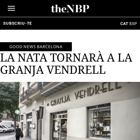
Ir
al
contenido
SUBSCRIU-TE
CAT
ESP
GOOD NEWS BARCELONA
LA NATA TORNARÀ A LA
GRANJA VENDRELL