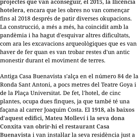
projectes que van aconseguir, el 2015, la llicència
hotelera
, encara que les obres no van començar
fins al 2018 després de patir diverses
okupacions
.
La construcció, a més a més, ha coincidit amb la
pandèmia i ha hagut d'esquivar altres dificultats,
com ara les excavacions arqueològiques que es van
haver de fer quan es van trobar restes d'un antic
monestir durant el moviment de terres.
Antiga Casa
Buenavista
s'alça en el número 84 de la
Ronda Sant Antoni, a pocs metres del Teatre Goya i
de la Plaça Universitat. De fet, l'hotel, de cinc
plantes, ocupa dues finques, ja que també té una
façana al carrer Joaquim Costa. E
l 1918, als baixos
d'aquest edifici, Mateu
Molleví
i la seva dona
Conxita
van obrir-hi el restaurant Casa
Buenavista
i van instal·lar la seva residència just a