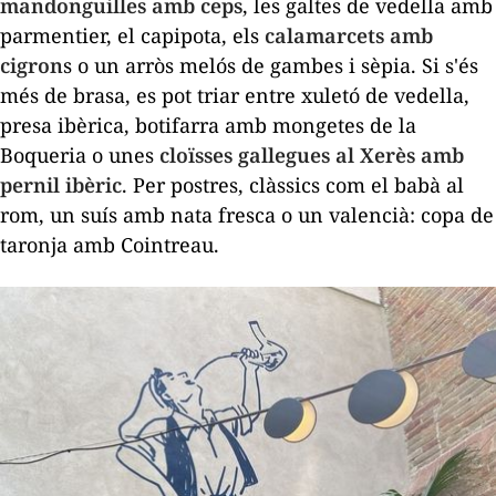
mandonguilles amb ceps
, les galtes de vedella amb
parmentier, el
capipota
, els
calamarcets
amb
cigron
s o un arròs melós de gambes i sèpia. Si s'és
més de brasa, es pot triar entre xuletó de vedella,
presa ibèrica, botifarra amb mongetes de la
Boqueria o unes
cloïsses gallegues al Xerès amb
pernil ibèric
. Per postres, clàssics com el
babà
al
rom, un suís amb nata fresca o un valencià: copa de
taronja amb Cointreau.