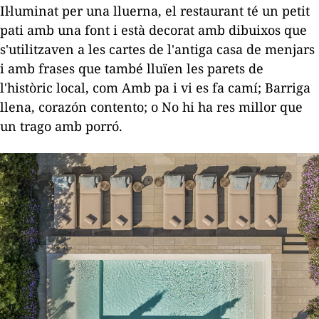
Il·luminat per una lluerna, el restaurant té un petit
pati amb una font i està decorat amb dibuixos que
s'utilitzaven a les cartes de l'antiga casa de menjars
i amb frases que també lluïen les parets de
l'històric local, com
Amb pa i vi es fa camí
;
Barriga
llena, corazón content
o; o
No hi ha res millor que
un trago amb porró
.