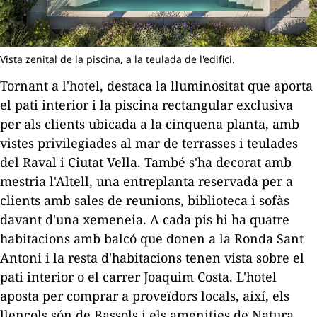
Vista zenital de la piscina, a la teulada de l'edifici.
Tornant a l'hotel, destaca la lluminositat que aporta
el pati interior i la piscina rectangular exclusiva
per als clients ubicada a la cinquena planta, amb
vistes privilegiades al mar de terrasses i teulades
del Raval i Ciutat Vella. També s'ha decorat amb
mestria l'
Altell
, una entreplanta reservada per a
clients amb sales de reunions, biblioteca i sofàs
davant d'una xemeneia. A cada pis hi ha quatre
habitacions amb balcó que donen a la Ronda Sant
Antoni i la resta d'habitacions tenen vista sobre el
pati interior o el carrer Joaquim Costa. L'hotel
aposta per comprar a proveïdors locals, així, els
llençols són de Bassols i els
amenities
de Natura