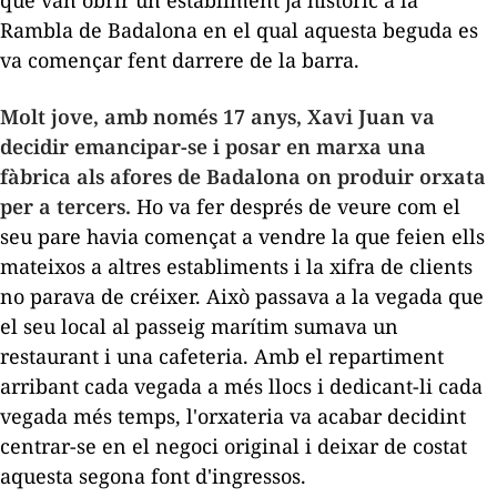
que van obrir un establiment ja històric a la
Rambla de Badalona en el qual aquesta beguda es
va començar fent darrere de la barra.
Molt jove, amb només 17 anys, Xavi Juan va
decidir emancipar-se i posar en marxa una
fàbrica als afores de Badalona on produir orxata
per a tercers.
Ho va fer després de veure com el
seu pare havia començat a vendre la que feien ells
mateixos a altres establiments i la xifra de clients
no parava de créixer. Això passava a la vegada que
el seu local al passeig marítim sumava un
restaurant i una cafeteria. Amb el repartiment
arribant cada vegada a més llocs i dedicant-li cada
vegada més temps, l'orxateria va acabar decidint
centrar-se en el negoci original i deixar de costat
aquesta segona font d'ingressos.