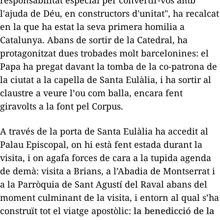
responsabilitat especial per convertir-vos amb
l'ajuda de Déu, en constructors d'unitat", ha recalcat
en la que ha estat la seva primera homilia a
Catalunya. Abans de sortir de la Catedral, ha
protagonitzat dues trobades molt barcelonines: el
Papa ha pregat davant la tomba de la co-patrona de
la ciutat a la capella de Santa Eulàlia, i ha sortir al
claustre a veure l’
ou com balla
, encara fent
giravolts a la font pel Corpus.
A través de la porta de Santa Eulàlia ha accedit al
Palau Episcopal, on hi està fent estada durant la
visita, i on agafa forces de cara a la tupida agenda
de demà: visita a Brians, a l’Abadia de Montserrat i
a la Parròquia de Sant Agustí del Raval abans del
moment culminant de la visita, i entorn al qual s’ha
construït tot el viatge apostòlic:
la benedicció de la