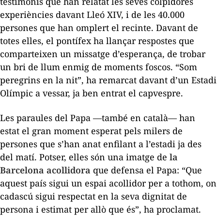
testimonis que han relatat les seves colpidores
experiències davant Lleó XIV, i de les 40.000
persones que han omplert el recinte. Davant de
totes elles, el pontífex ha llançar respostes que
comparteixen un missatge d’esperança, de trobar
un bri de llum enmig de moments foscos. “Som
peregrins en la nit”, ha remarcat davant d’un Estadi
Olímpic a vessar, ja ben entrat el capvespre.
Les paraules del Papa —també en català— han
estat el gran moment esperat pels milers de
persones que s’han anat enfilant a l’estadi ja des
del matí. Potser, elles són una imatge de
la
Barcelona acollidora
que defensa el Papa: “Que
aquest país sigui un espai acollidor per a tothom, on
cadascú sigui respectat en la seva dignitat de
persona i estimat per allò que és”, ha proclamat.