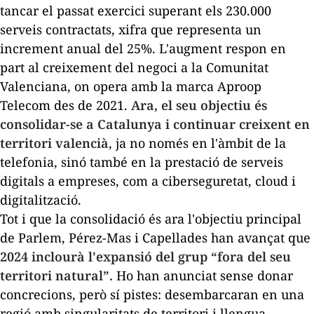
tancar el passat exercici superant els 230.000
serveis contractats, xifra que representa un
increment anual del 25%. L'augment respon en
part al creixement del negoci a la Comunitat
Valenciana, on opera amb la marca Aproop
Telecom des de 2021.
Ara, el seu objectiu és
consolidar-se a Catalunya i continuar creixent en
territori valencià
, ja no només en l'àmbit de la
telefonia, sinó també en la prestació de serveis
digitals a empreses, com a ciberseguretat,
cloud
i
digitalització.
Tot i que la consolidació és ara l'objectiu principal
de Parlem, Pérez-Mas i Capellades han avançat que
2024 inclourà l'expansió del grup “fora del seu
territori natural”.
Ho han anunciat sense donar
concrecions, però sí pistes: desembarcaran en una
regió amb singularitats de territori i llengua