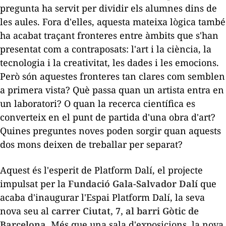
pregunta ha servit per dividir els alumnes dins de
les aules. Fora d'elles, aquesta mateixa lògica també
ha acabat traçant fronteres entre àmbits que s'han
presentat com a contraposats: l'art i la ciència, la
tecnologia i la creativitat, les dades i les emocions.
Però són aquestes fronteres tan clares com semblen
a primera vista? Què passa quan un artista entra en
un laboratori? O quan la recerca científica es
converteix en el punt de partida d'una obra d'art?
Quines preguntes noves poden sorgir quan aquests
dos mons deixen de treballar per separat?
Aquest és l'esperit de Platform Dalí, el projecte
impulsat per la
Fundació Gala-Salvador Dalí
que
acaba d'inaugurar l'Espai Platform Dalí, la seva
nova seu al
carrer Ciutat, 7, al barri Gòtic de
Barcelona.
Més que una sala d'exposicions, la nova