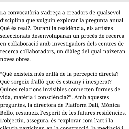
La convocatòria s'adreça a creadors de qualsevol
disciplina que vulguin explorar la pregunta anual
Què és real?. Durant la residència, els artistes
seleccionats desenvoluparan un procés de recerca
en col·laboració amb investigadors dels centres de
recerca col·laboradors, un diàleg del qual naixeran
noves obres.
“Què existeix més enllà de la percepció directa?
Què sorgeix d'allò que és estrany i inesperat?
Quines relacions invisibles connecten formes de
vida, matèria i consciència?”. Amb aquestes
preguntes, la directora de Platform Dalí,
Mónica
Bello
, resumeix l'esperit de les futures residències.
L'objectiu, assegura, és “explorar com l'art i la
ciència participen en la construcció, la mediació i