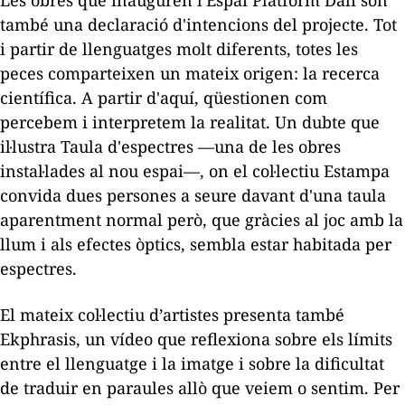
també una declaració d'intencions del projecte. Tot
i partir de llenguatges molt diferents, totes les
peces comparteixen un mateix origen: la recerca
científica. A partir d'aquí, qüestionen com
percebem i interpretem la realitat. Un dubte que
il·lustra
Taula d'espectres
—una de les obres
instal·lades al nou espai—, on el col·lectiu Estampa
convida dues persones a seure davant d'una taula
aparentment normal però, que gràcies al joc amb la
llum i als efectes òptics, sembla estar habitada per
espectres.
El mateix col·lectiu d’artistes presenta també
Ekphrasis
, un vídeo que reflexiona sobre els límits
entre el llenguatge i la imatge i sobre la dificultat
de traduir en paraules allò que veiem o sentim. Per