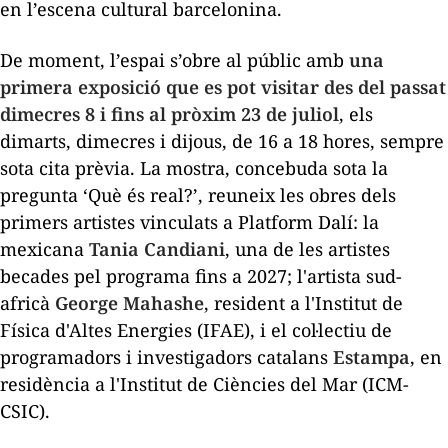
en l’escena cultural barcelonina.
De moment, l’espai s’obre al públic amb
una
primera exposició que es pot visitar des del passat
dimecres 8 i fins al pròxim 23 de juliol
, els
dimarts, dimecres i dijous, de 16 a 18 hores, sempre
sota cita prèvia. La mostra, concebuda sota la
pregunta ‘Què és real?’, reuneix les obres dels
primers artistes vinculats a Platform Dalí: la
mexicana
Tania Candiani
, una de les artistes
becades pel programa fins a 2027; l'artista sud-
africà
George Mahashe
, resident a l'Institut de
Física d'Altes Energies (IFAE), i el col·lectiu de
programadors i investigadors catalans
Estampa
, en
residència a l'Institut de Ciències del Mar (ICM-
CSIC).