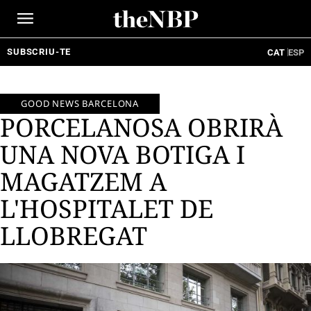
Ir
al
contenido
SUBSCRIU-TE
CAT
ESP
GOOD NEWS BARCELONA
PORCELANOSA OBRIRÀ
UNA NOVA BOTIGA I
MAGATZEM A
L'HOSPITALET DE
LLOBREGAT