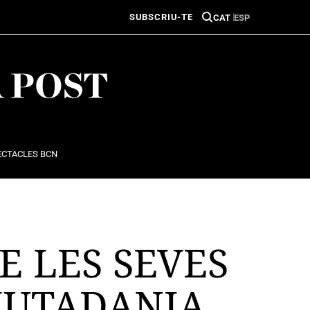
SUBSCRIU-TE
CAT
ESP
ECTACLES BCN
E LES SEVES
CIUTADANIA