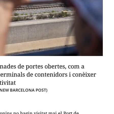
rnades de portes obertes, com a
terminals de contenidors i conèixer
ivitat
 NEW BARCELONA POST)
onins no hagin visitat mai el Port de