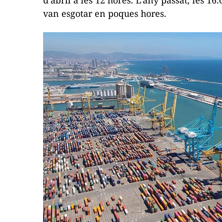
d'abril a les 12 hores. L'any passat, les 1
van esgotar en poques hores.