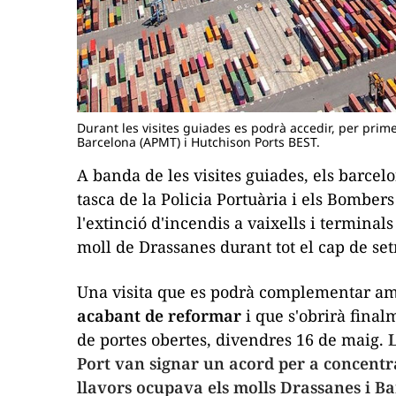
Durant les visites guiades es podrà accedir, per prim
Barcelona (APMT) i Hutchison Ports BEST.
A banda de les visites guiades, els barc
tasca de la Policia Portuària i els Bombers
l'extinció d'incendis a vaixells i terminal
moll de Drassanes durant tot el cap de se
Una visita que es podrà complementar amb
acabant de reformar
i que s'obrirà final
de portes obertes, divendres 16 de maig.
L
Port van signar un acord per a concentrar
llavors ocupava els molls Drassanes i Ba