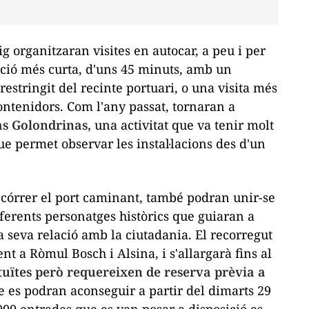
g organitzaran visites en autocar, a peu i per
pció més curta, d'uns 45 minuts, amb un
restringit del recinte portuari, o una visita més
ontenidors. Com l'any passat, tornaran a
as Golondrinas,
una activitat que va tenir molt
que permet observar les instal·lacions des d'un
ecórrer el port caminant, també podran unir-se
iferents personatges històrics que guiaran a
 la seva relació amb la ciutadania. El recorregut
 a Ròmul Bosch i Alsina, i s'allargarà fins al
atuïtes però requereixen de reserva prèvia a
 es podran aconseguir a partir del dimarts 29