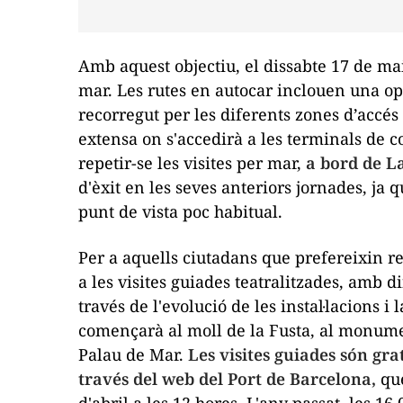
Amb aquest objectiu, el dissabte 17 de mai
mar. Les rutes en autocar inclouen una o
recorregut per les diferents zones d’accés 
extensa on s'accedirà a les terminals de c
repetir-se les visites per mar,
a bord de L
d'èxit en les seves anteriors jornades, ja 
punt de vista poc habitual.
Per a aquells ciutadans que prefereixin r
a les visites guiades teatralitzades, amb d
través de l'evolució de les instal·lacions i
començarà al moll de la Fusta, al monument
Palau de Mar.
Les visites guiades són gr
través del web del Port de Barcelona,
que