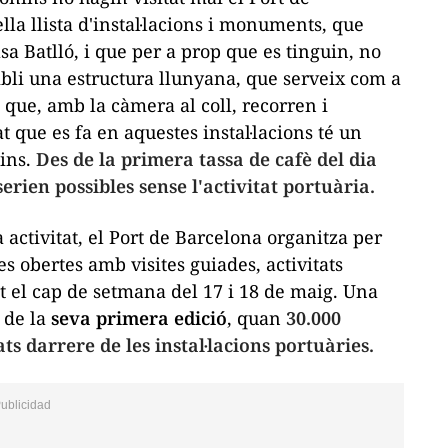
la llista d'instal·lacions i monuments, que
a Batlló, i que per a prop que es tinguin, no
embli una estructura llunyana, que serveix com a
 que, amb la càmera al coll, recorren i
tat que es fa en aquestes instal·lacions té un
nins.
Des de la primera tassa de cafè del dia
serien possibles sense l'activitat portuària.
 activitat, el Port de Barcelona organitza per
s obertes amb visites guiades, activitats
t el cap de setmana del 17 i 18 de maig. Una
t de la
seva primera edició
, quan
30.000
ts darrere de les instal·lacions portuàries.