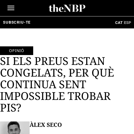
Ir
al
contenido
SUBSCRIU-TE
CAT
ESP
OPINIÓ
SI ELS PREUS ESTAN
CONGELATS, PER QUÈ
CONTINUA SENT
IMPOSSIBLE TROBAR
PIS?
ÀLEX SECO