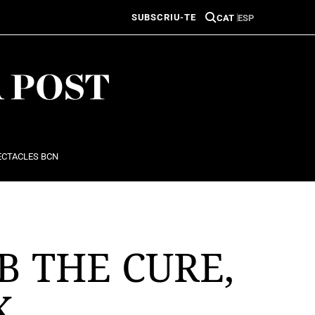
SUBSCRIU-TE
CAT
ESP
ECTACLES BCN
B THE CURE,
K