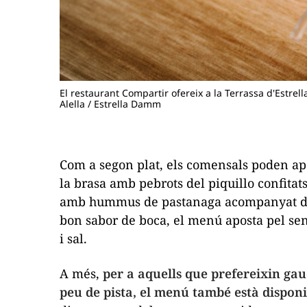
El restaurant Compartir ofereix a la Terrassa d'Estre
Alella / Estrella Damm
Com a segon plat, els comensals poden ap
la brasa amb pebrots del
piquillo
confitats
amb hummus de pastanaga acompanyat de r
bon sabor de boca, el menú aposta pel senz
i sal.
A més,
per a aquells que prefereixin ga
peu de pista, el menú també està disponi