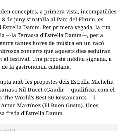
blen conceptes, a primera vista, incompatibles.
 de juny s'instal·la al Parc del Fòrum, es
'Estrella Damm. Per primera vegada, la cita
a ---la Terrassa d'Estrella Damm---,
per a
entre tantes hores de música en un racó
nombrosos concerts que aquests dies seduiran
al festival.
Una proposta inèdita signada, a
s de la gastronomia catalana.
mpta amb les propostes dels Estrella Michelin
ñas i Nil Ducet (Gaudir ---qualificat com el
a The World’s Best 50 Restaurants--- i
 Artur Martínez (El Buen Gusto).
Unes
sa freda d'Estrella Damm.