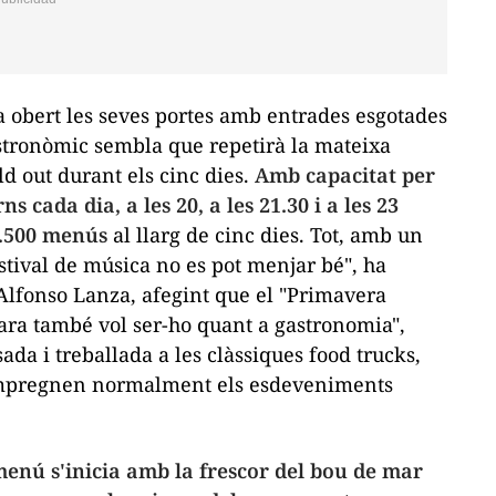
a obert les seves portes amb entrades esgotades
astronòmic sembla que repetirà la mateixa
ld out
durant els cinc dies.
Amb capacitat per
s cada dia, a les 20, a les 21.30 i a les 23
 1.500 menús
al llarg de cinc dies. Tot, amb un
stival de música no es pot menjar bé", ha
 Alfonso Lanza, afegint que el "Primavera
 ara també vol ser-ho quant a gastronomia",
ada i treballada a les clàssiques food trucks,
impregnen normalment els esdeveniments
menú s'inicia amb la frescor del bou de mar