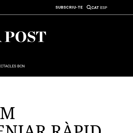
SUBSCRIU-TE
CAT
ESP
ECTACLES BCN
MM
ENJAR RÀPID