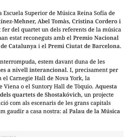
la Escuela Superior de Música Reina Sofía de
ínez-Mehner, Abel Tomàs, Cristina Cordero i
t fer del quartet un dels referents de la música
 han estat reconeguts amb el
Premio Nacional
 de Catalunya
i el
Premi Ciutat de Barcelona
.
ninterrompuda, estem davant duna de les
es a nivell interancional
. I, precisament per
 el Carnegie Hall de Nova York, la
e Viena o el Suntory Hall de Tòquio.
Aquesta
 dels quartets de Shostakóvich
, un projecte
ació com als escenaris de les grans capitals
m gaudir a casa nostra: al
Palau de la Música