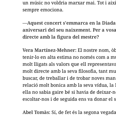
un músic no voldria marxar mai. Tot i així
sempre emociona.
—Aquest concert s'emmarca en la Diada 
aniversari del seu naixement. Per a vosal
directe amb la figura del mestre?
Vera Martínez-Mehner:
El nostre nom, òb
tenir-lo en alta estima no només com a m
molt lligats als valors que ell representa
molt directe amb la seva filosofia, tant m
buscar, de treballar i de trobar noves ma
relació molt bonica amb la seva vídua, la
ella no sabia gaire bé si havia de deixar-n
escoltar-nos i de seguida ens va donar el s
Abel Tomàs:
Sí, de fet és la segona vegad