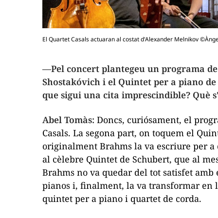
El Quartet Casals actuaran al costat d'Alexander Melnikov ©Àng
—Pel concert plantegeu un programa de 
Shostakóvich i el
Quintet per a piano
de
que sigui una cita imprescindible? Què s
Abel Tomàs:
Doncs, curiósament, el progr
Casals. La segona part, on toquem el
Quin
originalment Brahms la va escriure per a 
al cèlebre
Quintet de Schubert,
que al mes
Brahms no va quedar del tot satisfet amb e
pianos i, finalment, la va transformar en 
quintet per a piano i quartet de corda.