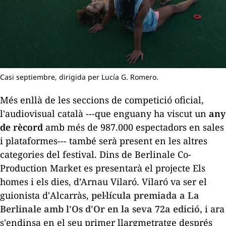
Casi septiembre, dirigida per Lucía G. Romero.
Més enllà de les seccions de competició oficial,
l'audiovisual català ---que enguany ha viscut un
any
de rècord
amb més de 987.000 espectadors en sales
i plataformes--- també serà present en les altres
categories del festival. Dins de Berlinale Co-
Production Market es presentarà el projecte
Els
homes i els dies,
d’Arnau Vilaró. Vilaró va ser el
guionista d'
Alcarrà
s,
pel·lícula premiada a La
Berlinale amb l'Os d'Or en la seva 72a edició,
i ara
s'endinsa en el seu primer llargmetratge després