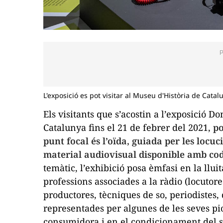
L'exposició es pot visitar al Museu d'Història de Cata
Els visitants que s’acostin a l’exposició
Don
Catalunya fins el 21 de febrer del 2021,
po
punt focal és l’oïda, guiada per les locuc
material audiovisual disponible amb cod
temàtic, l’exhibició posa èmfasi en la llu
professions associades a la ràdio (locutore
productores, tècniques de so, periodistes, 
representades per algunes de les seves p
consumidora i en el condicionament del 