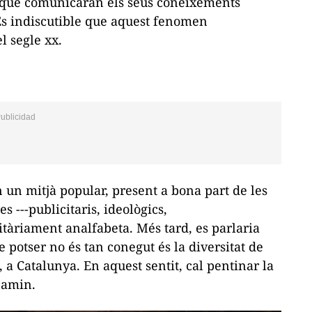
es que comunicaran els seus coneixements
 És indiscutible que aquest fenomen
l segle xx.
 un mitjà popular, present a bona part de les
s ---publicitaris, ideològics,
itàriament analfabeta. Més tard, es parlaria
ue potser no és tan conegut és la diversitat de
a Catalunya. En aquest sentit, cal pentinar la
jamin.