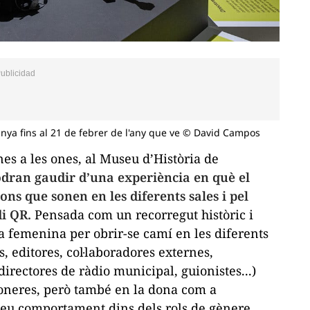
lunya fins al 21 de febrer de l'any que ve © David Campos
es a les ones
, al Museu d’Història de
dran gaudir d’una experiència en què el
ions que sonen en les diferents sales i pel
i QR.
Pensada com un recorregut històric i
ita femenina per obrir-se camí en les diferents
s, editores, col·laboradores externes,
directores de ràdio municipal, guionistes...)
ioneres, però també en la dona com a
seu comportament dins dels rols de gènere