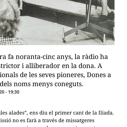
ra fa noranta-cinc anys, la ràdio ha
rictor i alliberador en la dona. A
ionals de les seves pioneres, Dones a
s dels noms menys coneguts.
0 - 19:30
ules alades”, ens diu el primer cant de la
Ilíada
.
issió no es farà a través de missatgeres