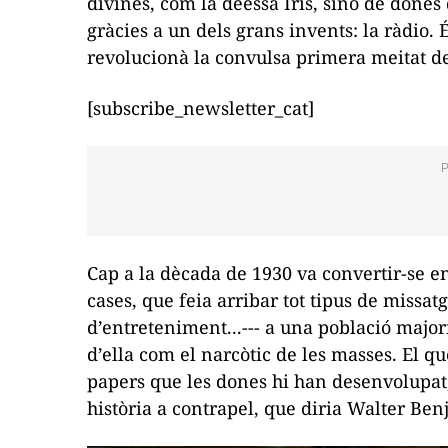
divines, com la deessa Iris, sinó de don
gràcies a un dels grans invents: la ràdio.
revolucionà la convulsa primera meitat de
[subscribe_newsletter_cat]
Cap a la dècada de 1930 va convertir-se en
cases, que feia arribar tot tipus de missatge
d’entreteniment...--- a una població major
d’ella com
el narcòtic de les masses
. El q
papers que les dones hi han desenvolupat, 
història a contrapel, que diria Walter Ben