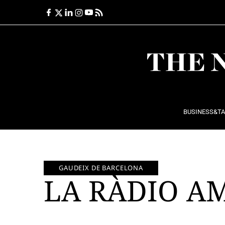
Ir
al
contenido
BUSINESS&T
GAUDEIX DE BARCELONA
LA RÀDIO A