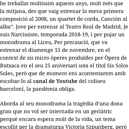
he treballat moltíssim aquests anys, molt més que
la mitjana, des que vaig estrenar la meva primera
composició al 2008, un quartet de corda,
Canción al
alba
”. Jove per estrenar al Teatro Real de Madrid,
Je
suis Narcissiste
, temporada 2018-19, i per pujar un
monodrama al Liceu,
Per precaució
, que va
estrenar el diumenge 15 de novembre, en el
context de sis micro òperes produïdes per Òpera de
Butxaca en el seu 25 aniversari sota el títol
Sis Solos
Soles
, però que de moment ens acontentarem amb
escoltar-lo al
canal de Youtube
del coliseu
barceloní, la pandèmia obliga.
Aborda al seu monodrama la tragèdia d'una dona
gran que no vol ser internada en un geriàtric
perquè encara espera molt de la vida, un tema
escollit per la dramaturga Victoria Szpunberg, però