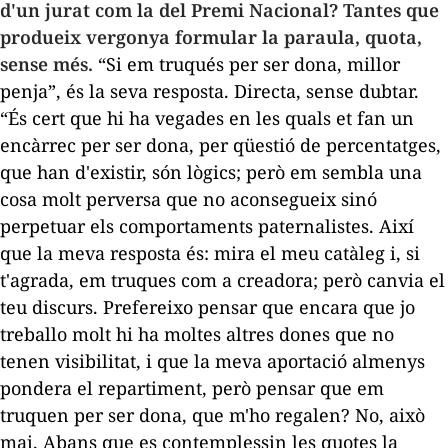
d'un jurat com la del Premi Nacional? Tantes que
produeix vergonya formular la paraula, quota,
sense més.
“Si em truqués per ser dona, millor
penja”, és la seva resposta. Directa, sense dubtar.
“És cert que hi ha vegades en les quals et fan un
encàrrec per ser dona, per qüestió de percentatges,
que han d'existir, són lògics; però em sembla una
cosa molt perversa que no aconsegueix sinó
perpetuar els comportaments paternalistes. Així
que la meva resposta és: mira el meu catàleg i, si
t'agrada, em truques com a creadora; però canvia el
teu discurs. Prefereixo pensar que encara que jo
treballo molt hi ha moltes altres dones que no
tenen visibilitat, i que la meva aportació almenys
pondera el repartiment, però pensar que em
truquen per ser dona, que m'ho regalen? No, això
mai. Abans que es contemplessin les quotes la