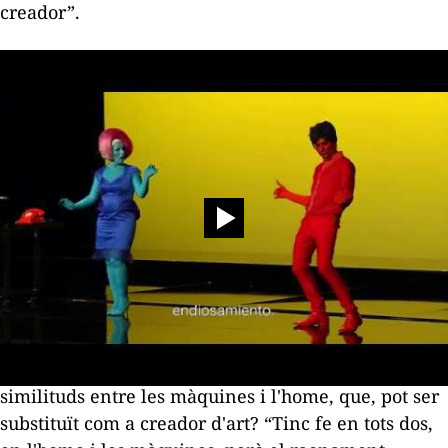
creador”.
Una altra de les seves composicions,
My Old
Gramophone
, concert per a piano, planteja les
similituds entre les màquines i l'home, que, pot ser
substituït com a creador d'art? “Tinc fe en tots dos,