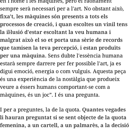
en l'home i les màquines, però el raonament
sempre serà necessari per a l'art. No obstant això,
fixa't, les màquines són presents a tots els
processos de creació, i quan escoltes un vinil tens
la il·lusió d'estar escoltant la veu humana i
malgrat això el so et porta una sèrie de records
que tamisen la teva percepció, i estan produïts
per una màquina.
Sens dubte l'essència humana
estarà sempre darrere per fer possible l'art, ja es
digui emoció, energia o com vulguis. Aquesta peça
és una experiència de la nostàlgia que produeix
veure a éssers humans comportant-se com a
màquines, és un joc”. I és una pregunta.
I per a preguntes, la de la quota
. Quantes vegades
li hauran preguntat si se sent objecte de la quota
femenina, a un cartell, a un palmarès, a la decisió