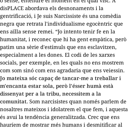
o sense, entendre el moment en el qual visc. A
disPLACE
abordava els desnonaments i la
gentrificació, i
Je suis Narcissiste
és una comèdia
negra que retrata l'individualisme egocèntric que
ens aïlla sense remei. “Jo intento tenir fe en la
humanitat, i reconec que hi ha gent empàtica, però
patim una sèrie d'estímuls que ens esclavitzen,
especialment a les dones. El codi de les xarxes
socials, per exemple, en les quals no ens mostrem
com som sinó com ens agradaria que ens veiessin.
Jo mateixa sóc capaç de tancar-me a treballar i
m'encanta estar sola, però l'ésser humà està
dissenyat per a la tribu, necessitem a la
comunitat.
Som narcisistes quan només parlem de
nosaltres mateixos i idolatrem el que fem, i aquesta
és avui la tendència generalitzada. Crec que ens
hauríem de mostrar més humans i desmitificar al