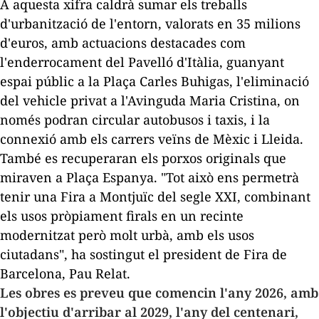
A aquesta xifra caldrà sumar els treballs
d'urbanització de l'entorn, valorats en 35 milions
d'euros, amb actuacions destacades com
l'enderrocament del Pavelló d'Itàlia, guanyant
espai públic a la Plaça Carles Buhigas, l'eliminació
del vehicle privat a l'Avinguda Maria Cristina, on
només podran circular autobusos i taxis, i la
connexió amb els carrers veïns de Mèxic i Lleida.
També es recuperaran els porxos originals que
miraven a Plaça Espanya. "Tot això ens permetrà
tenir una Fira a Montjuïc del segle XXI, combinant
els usos pròpiament firals en un recinte
modernitzat però molt urbà, amb els usos
ciutadans", ha sostingut el president de Fira de
Barcelona, Pau Relat.
Les obres es preveu que comencin l'any 2026, amb
l'objectiu d'arribar al 2029, l'any del centenari,