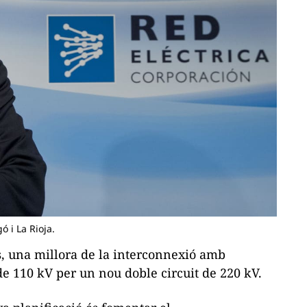
ó i La Rioja.
s, una millora de la interconnexió amb
de 110 kV per un nou doble circuit de 220 kV.