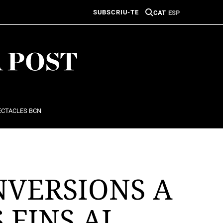
SUBSCRIU-TE
CAT
ESP
ECTACLES BCN
NVERSIONS A
 FINS AL