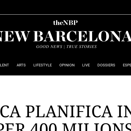
ALENT
ARTS
LIFESTYLE
OPINION
LIVE
DOSSIERS
ESP
CA PLANIFICA I
ER 400 MILIONS