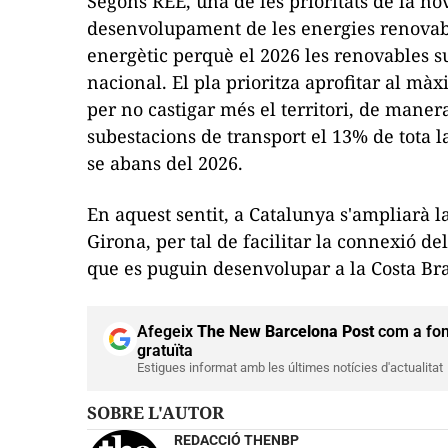
Segons
REE
, una de les prioritats de la n
desenvolupament de les energies renovable
energètic perquè el 2026 les renovables s
nacional. El pla prioritza aprofitar al màx
per no castigar més el territori, de mane
subestacions de transport el 13% de tota 
se abans del 2026.
En aquest sentit, a Catalunya s'ampliarà l
Girona, per tal de facilitar la connexió de
que es puguin desenvolupar a la Costa Br
Afegeix
The New Barcelona Post
com a fon
gratuïta
Estigues informat amb les últimes notícies d'actualitat
SOBRE L'AUTOR
REDACCIÓ THENBP