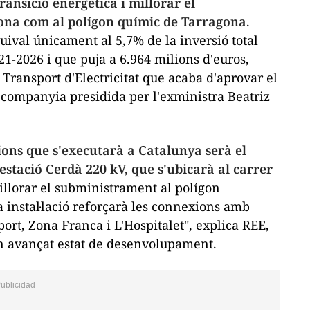
transició energètica i millorar el
lona com al polígon químic de Tarragona
.
uival únicament al 5,7% de la inversió total
1-2026 i que puja a 6.964 milions d'euros,
 Transport d'Electricitat que acaba d'aprovar el
a companyia presidida per l'exministra
Beatriz
ions que s'executarà a Catalunya serà el
tació Cerdà 220 kV, que s'ubicarà al carrer
llorar el subministrament al polígon
a instal·lació reforçarà les connexions amb
oport, Zona Franca i
L'
Hospitalet", explica
REE
,
un avançat estat de desenvolupament.