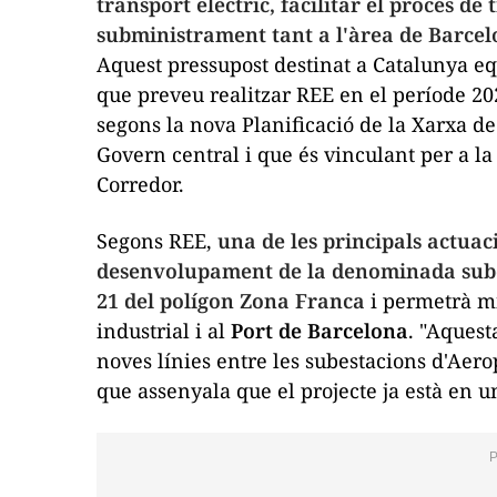
transport elèctric, facilitar el procés de 
subministrament tant a l'àrea de Barce
Aquest pressupost destinat a Catalunya eq
que preveu realitzar
REE
en el període 202
segons la nova Planificació de la Xarxa de
Govern central i que és vinculant per a l
Corredor.
Segons
REE
,
una de les principals actuac
desenvolupament de la denominada subes
21 del polígon Zona Franca
i permetrà mi
industrial i al
Port de Barcelona
. "Aquest
noves línies entre les subestacions d'Aer
que assenyala que el projecte ja està en 