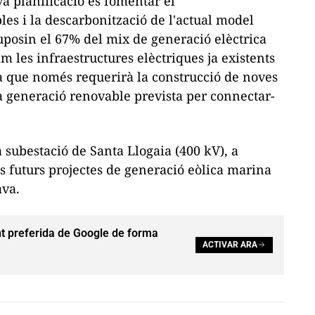
ova planificació és fomentar el
s i la descarbonització de l'actual model
uposin el 67% del mix de generació elèctrica
im les infraestructures elèctriques ja existents
ra que només requerirà la construcció de noves
la generació renovable prevista per connectar-
a subestació de Santa Llogaia (400 kV), a
ls futurs projectes de generació eòlica marina
ava.
t preferida de Google de forma
ACTIVAR ARA