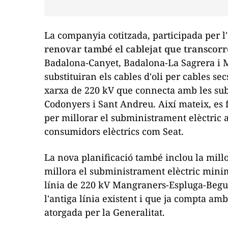
La companyia cotitzada, participada per l
renovar també el cablejat que transcorr
Badalona-Canyet, Badalona-
La
Sagrera i 
substituiran els cables d'oli per cables sec
xarxa de 220 kV que connecta amb les sub
Codonyers i Sant Andreu. Així mateix, es 
per millorar el subministrament elèctric 
consumidors elèctrics com Seat.
La nova planificació també inclou la millo
millora el subministrament elèctric minimit
línia de 220 kV Mangraners-Espluga-Begues,
l'antiga línia existent i que ja compta am
atorgada per la Generalitat.