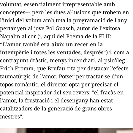
voluntat, essencialment irrepresentable amb
conceptes--- però les dues al·lusions que trobem en
l'inici del volum amb tota la programació de l'any
pertanyen al jove Pol Guasch, autor de l'exitosa
Napalm al cor
(i, aquí del
Poema de la FI II
:
“L’amor també era això: un recer en la
intempèrie i totes les ventades, després
”
) i, com a
contrapunt dràstic, menys incendiari, al psicòleg
Erich Fromm, que Brufau cita per destacar l'efecte
taumatúrgic de l'amor. Potser per tractar-se d’un
topos
romàntic, el director opta per precisar el
potencial inspirador del seu revers: "el fracàs en
l'amor, la frustració i el desengany han estat
catalitzadors de la generació de grans obres
mestres".