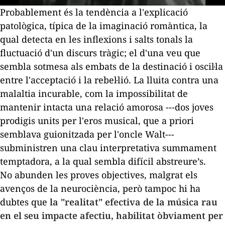
Probablement és la tendència a l'explicació
patològica, típica de la imaginació romàntica, la
qual detecta en les inflexions i salts tonals la
fluctuació d'un discurs tràgic; el d'una veu que
sembla sotmesa als embats de la destinació i oscil·la
entre l'acceptació i la rebel·lió. La lluita contra una
malaltia incurable, com la impossibilitat de
mantenir intacta una relació amorosa ---dos joves
prodigis units per l'eros musical, que a priori
semblava
guionitzada
per l'oncle Walt---
subministren una clau interpretativa summament
temptadora, a la qual sembla difícil abstreure’s.
No abunden les proves objectives, malgrat els
avenços de la neurociència, però tampoc hi ha
dubtes que
la "realitat" efectiva de la música rau
en el seu impacte
afectiu
, habilitat òbviament per