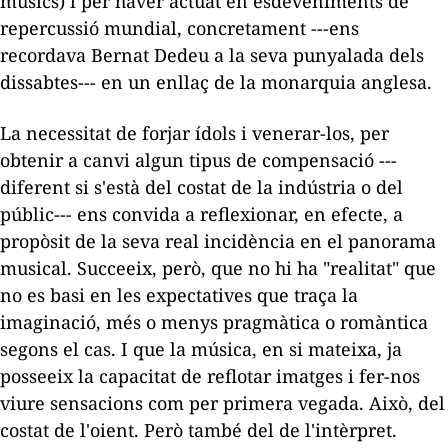
músics) i per haver actuat en esdeveniments de
repercussió mundial, concretament ---ens
recordava Bernat Dedeu a la seva
punyalada
dels
dissabtes--- en un enllaç de la monarquia anglesa.
La necessitat de forjar ídols i venerar-los, per
obtenir a canvi algun tipus de compensació ---
diferent si s'està del costat de la indústria o del
públic--- ens convida a reflexionar, en efecte, a
propòsit de la seva real incidència en el panorama
musical. Succeeix, però, que no hi ha "realitat" que
no es basi en les expectatives que traça la
imaginació, més o menys pragmàtica o romàntica
segons el cas. I que la música, en si mateixa, ja
posseeix la capacitat de reflotar imatges i fer-nos
viure sensacions com per primera vegada. Això, del
costat de l'oient. Però també del de l'intèrpret.