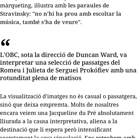
màrqueting, il·lustra amb
les paraules de
Stravinsky: "no n’hi ha prou amb escoltar la
música, també s'ha de veure"
.
L'OBC, sota la direcció de Duncan Ward, va
interpretar una selecció de passatges del
Romeu i Julieta
de Serguei Prokófiev amb una
rotunditat plena de matisos
La visualització d'imatges no és casual o passatgera,
sinó que deixa empremta. Molts de nosaltres
encara
veiem
una Jacqueline du Pré absolutament
lliurada a la causa interpretativa, aliena a la
destinació que li espera però intensificant
secretament la seva vinculació.
Ens retrobem amb