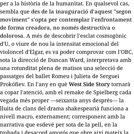
per a la història de la humanitat. En qualsevol cas,
sembla que
des de la inauguració d'aquest "segon
moviment" s'opta per contemplar l'enfrontament
de forma creadora, no només destructiva o
dolorosa
. A més de descobrir l'esclat cosmogònic
d'
U
, o viure de nou la intensitat emocional del
violoncel d'Elgar, es va poder comprovar com l'OBC,
sota la direcció de Duncan Ward, interpretava amb
una rotunditat plena de matisos una selecció de
passatges del ballet
Romeu i Julieta
de Serguei
Prokófiev. En l'any en què
West Side Story
tornarà
a copar l'atenció, amb el
remake
de Spielberg cada
vegada més proper ---seixanta anys després--- la
lluita de clans del drama shakespearià funciona a
nivell macro, externament; corresponent amb la
narrativa que esdevé per sota de la pell, en la
trobada i desacord amorós que obre així mateix la