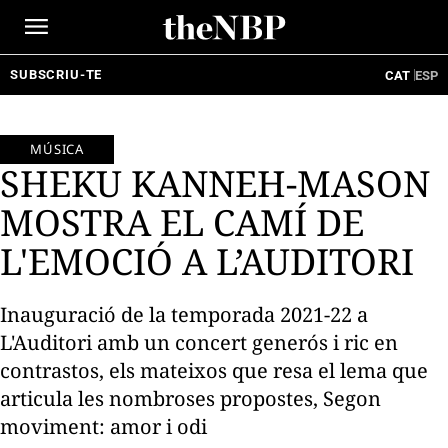
Ir
al
contenido
SUBSCRIU-TE
CAT
ESP
MÚSICA
SHEKU KANNEH-MASON
MOSTRA EL CAMÍ DE
L'EMOCIÓ A L’AUDITORI
Inauguració de la temporada 2021-22 a
L'Auditori amb un concert generós i ric en
contrastos, els mateixos que resa el lema que
articula les nombroses propostes, Segon
moviment: amor i odi