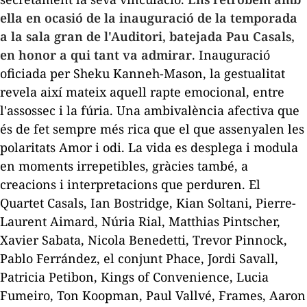
ella en ocasió de la inauguració de la temporada
a la sala gran de l'Auditori, batejada
Pau Casals
,
en honor a qui tant va admirar
. Inauguració
oficiada per Sheku Kanneh-Mason, la gestualitat
revela així mateix aquell rapte emocional, entre
l'assossec i la fúria. Una ambivalència afectiva que
és de fet sempre més rica que el que assenyalen les
polaritats
Amor i odi
. La vida es desplega i modula
en moments irrepetibles, gràcies també, a
creacions i interpretacions que perduren. El
Quartet Casals, Ian Bostridge, Kian Soltani, Pierre-
Laurent Aimard, Núria Rial, Matthias Pintscher,
Xavier Sabata, Nicola Benedetti, Trevor Pinnock,
Pablo Ferrández, el conjunt Phace, Jordi Savall,
Patricia Petibon, Kings of Convenience, Lucia
Fumeiro, Ton Koopman, Paul Vallvé, Frames, Aaron