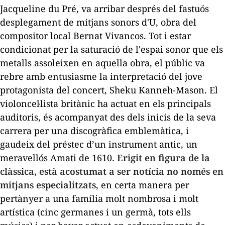
Jacqueline du Pré, va arribar després del fastuós
desplegament de mitjans sonors d'
U
, obra del
compositor local Bernat Vivancos. Tot i estar
condicionat per la saturació de l'espai sonor que els
metalls assoleixen en aquella obra, el públic va
rebre amb entusiasme la interpretació del jove
protagonista del concert, Sheku Kanneh-Mason. El
violoncel·lista britànic ha actuat en els principals
auditoris, és acompanyat des dels inicis de la seva
carrera per una discogràfica emblemàtica, i
gaudeix del préstec d’un instrument antic, un
meravellós Amati de 1610
. Erigit en figura de la
clàssica, està acostumat a ser notícia no només en
mitjans especialitzats
, en certa manera per
pertànyer a una família molt nombrosa i molt
artística (cinc germanes i un germà, tots ells