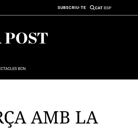
SUBSCRIU-TE
CAT
ESP
ECTACLES BCN
RÇA AMB LA