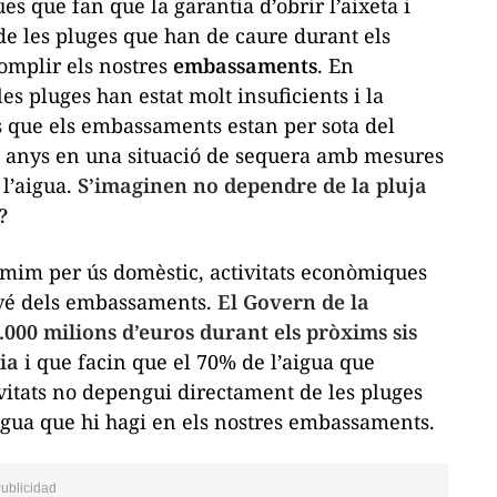
s que fan que la garantia d’obrir l’aixeta i
de les pluges que han de caure durant els
omplir els nostres
embassaments
. En
 les pluges han estat molt insuficients i la
s que els embassaments estan per sota del
es anys en una situació de sequera amb mesures
 l’aigua.
S’imaginen no dependre de la pluja
?
sumim per ús domèstic, activitats econòmiques
rové dels embassaments.
El Govern de la
.000 milions d’euros durant els pròxims sis
ia
i que facin que el 70% de l’aigua que
ivitats no depengui directament de les pluges
’aigua que hi hagi en els nostres embassaments.