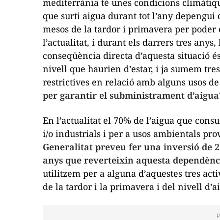
mediterrània té unes condicions climàtique
que surti aigua durant tot l’any depengui 
mesos de la tardor i primavera per poder 
l’actualitat, i durant els darrers tres anys,
conseqüència directa d’aquesta situació é
nivell que haurien d’estar, i ja sumem tr
restrictives en relació amb alguns usos de
per garantir el subministrament d’aigua
En l’actualitat el 70% de l’aigua que con
i/o industrials i per a usos ambientals p
Generalitat preveu fer una inversió de 2
anys que reverteixin aquesta dependènc
utilitzem per a alguna d’aquestes tres act
de la tardor i la primavera i del nivell d