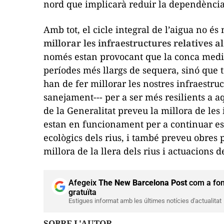
nord que implicarà reduir la dependènci
Amb tot, el cicle integral de l’aigua no és
millorar les infraestructures relatives a
només estan provocant que la conca medit
períodes més llargs de sequera, sinó que
han de fer millorar les nostres infraestru
sanejament--- per a ser més resilients a a
de la Generalitat preveu la millora de les 
estan en funcionament per a continuar es
ecològics dels rius, i també preveu obres 
millora de la llera dels rius i actuacions 
Afegeix
The New Barcelona Post
com a fon
gratuïta
Estigues informat amb les últimes notícies d'actualitat
SOBRE L'AUTOR