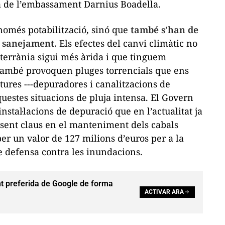
a de l’embassament Darnius Boadella.
 només potabilització, sinó que
també s’han de
l sanejament.
Els efectes del canvi climàtic no
errània sigui més àrida i que tinguem
 també provoquen pluges torrencials que ens
ctures ---depuradores i canalitzacions de
questes situacions de pluja intensa. El Govern
instal·lacions de depuració que en l’actualitat ja
sent claus en el manteniment dels cabals
per un valor de 127 milions d’euros per a la
de defensa contra les inundacions.
t preferida de Google de forma
ACTIVAR ARA