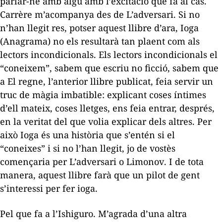
parlar-ne amb algú amb l’excitació que fa al cas.
Carrère m’acompanya des de
L’adversari
. Si no
n’han llegit res, potser aquest llibre d’ara,
Ioga
(Anagrama) no els resultarà tan plaent com als
lectors incondicionals. Els lectors incondicionals el
“coneixem”, sabem que escriu no ficció, sabem que
a
El regne
, l’anterior llibre publicat, feia servir un
truc de màgia imbatible: explicant coses íntimes
d’ell mateix, coses lletges, ens feia entrar, després,
en la veritat del que volia explicar dels altres. Per
això
Ioga
és una història que s’entén si el
“coneixes” i si no l’han llegit, jo de vostès
començaria per
L’adversari
o
Limonov
. I de tota
manera, aquest llibre farà que un pilot de gent
s’interessi per fer ioga.
Pel que fa a l’Ishiguro. M’agrada d’una altra