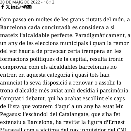
20 DE MAIG DE 2022 - 18:12
Com passa en moltes de les grans ciutats del món,
a
Barcelona cada conciutadà es considera a si
mateix l’alcaldable perfecte
. Paradigmàticament, a
un any de les eleccions municipals i quan la remor
del vot hauria de provocar certa trempera en les
formacions polítiques de la capital, resulta irònic
comprovar com els alcaldables barcelonins no
entren en aquesta categoria i quasi tots han
anunciat la seva disposició a renovar o assolir la
trona d’alcalde més aviat amb desídia i parsimònia.
Comptat i debatut, qui ha acabat escollint els caps
de llista que votarem d’aquí a un any ha estat Mr.
Pegasus: l’escàndol del
Catalangate
, que s’ha fet
extensiu a Barcelona, ha revifat la figura d’Ernest
Maragall com a víctima del nas inquisidor del CNI.