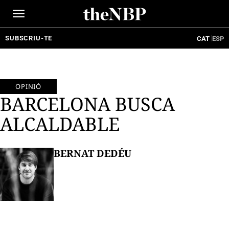
Ir
al
contenido
SUBSCRIU-TE
CAT
ESP
OPINIÓ
BARCELONA BUSCA
ALCALDABLE
BERNAT DEDÉU