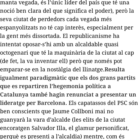
manta vegada, és l’únic líder del país que té una
noció ben clara del que significa el poder), però la
seva ciutat de perdedors cada vegada més
espanyolitzats no té cap interès, especialment per
la gent més dissortada. El republicanisme ha
intentat oposar-s’hi amb un alcaldable quasi
octogenari que té la maquinària de la ciutat al cap
(de fet, la va inventar ell) però que només pot
emparar-se en la nostàlgia del llinatge.
Resulta
igualment paradigmàtic que els dos grans partits
que es repartiren l’hegemonia política a
Catalunya també hagin renunciat a presentar un
lideratge per Barcelona.
Els capatassos del PSC són
ben conscients que Jaume Collboni mai no
guanyarà la vara d’alcalde (les elits de la ciutat
encoratgen Salvador Illa, el glamur personificat,
perquè es presenti a l’alcaldia) mentre, com és