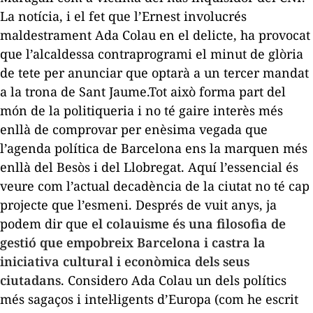
La notícia, i el fet que l’Ernest involucrés
maldestrament Ada Colau en el delicte, ha provocat
que l’alcaldessa contraprogrami el minut de glòria
de
tete
per anunciar que optarà a un tercer mandat
a la trona de Sant Jaume.
Tot això forma part del
món de la politiqueria i no té gaire interès més
enllà de
comprovar per enèsima vegada que
l’agenda política de Barcelona ens la marquen més
enllà del Besòs i del Llobregat. Aquí l’essencial és
veure com l’actual decadència de la ciutat no té cap
projecte que l’esmeni. Després de vuit anys, ja
podem dir que
el colauisme és una filosofia de
gestió que empobreix Barcelona i castra la
iniciativa cultural i econòmica dels seus
ciutadans
. Considero Ada Colau un dels polítics
més sagaços i intel·ligents d’Europa (com he escrit