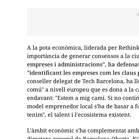
A la pota econòmica, liderada per Rethink 
importància de generar consensos a la ciu
empreses i administracions", ha defensat
"identificant les empreses com les claus p
conseller delegat de Tech Barcelona, ha llo
comú" a nivell europeu que es dona a la c
endavant: "Estem a mig camí. Si no conti
model emprenedor local s'ha de basar a fo
tenim", el talent i l'ecosistema existent.
L'àmbit econòmic s'ha complementat amb u
directora general de Barcelona Oberta, Núr