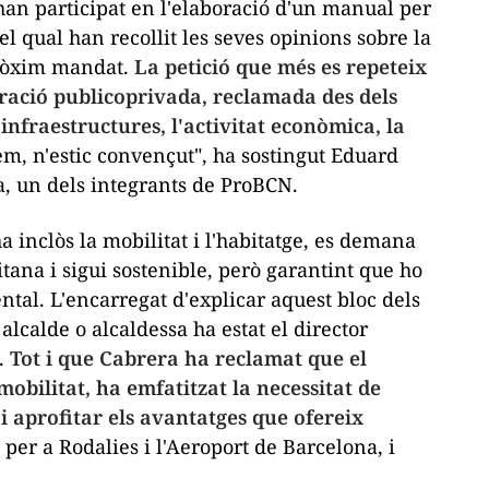
l han participat en l'elaboració d'un manual per
el qual han recollit les seves opinions sobre la
pròxim mandat.
La petició que més es repeteix
boració publicoprivada, reclamada des dels
 infraestructures, l'activitat econòmica, la
m, n'estic convençut", ha sostingut Eduard
a, un dels integrants de ProBCN.
a inclòs la mobilitat i l'habitatge, es demana
tana i sigui sostenible, però garantint que ho
ntal. L'encarregat d'explicar aquest bloc dels
r alcalde o alcaldessa ha estat el director
a.
Tot i que Cabrera ha reclamat que el
 mobilitat, ha emfatitzat la necessitat de
s i aprofitar els avantatges que ofereix
er a Rodalies i l'Aeroport de Barcelona, i