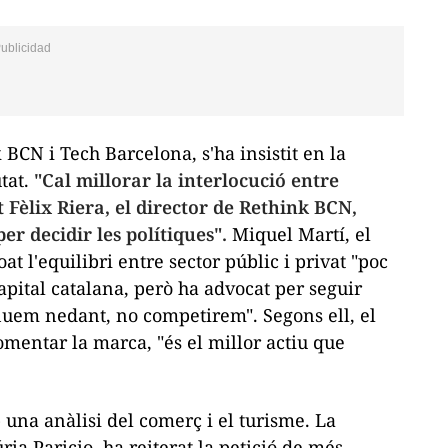
BCN i Tech Barcelona, s'ha insistit en la
tat.
"Cal millorar la interlocució entre
 Fèlix Riera, el director de Rethink BCN,
er decidir les polítiques".
Miquel Martí, el
at l'equilibri entre sector públic i privat "poc
apital catalana, però ha advocat per seguir
nuem nedant, no competirem". Segons ell, el
mentar la marca, "és el millor actiu que
na anàlisi del comerç i el turisme. La
ia Paricio, ha reiterat la petició de més