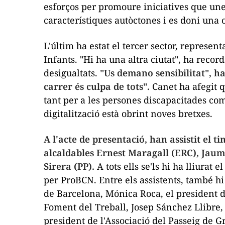
esforços per promoure iniciatives que unei
característiques autòctones i es doni una 
L'últim ha estat el tercer sector, represen
Infants. "Hi ha una altra ciutat", ha reco
desigualtats.
"Us demano sensibilitat", ha
carrer és culpa de tots".
Canet ha afegit q
tant per a les persones discapacitades com
digitalització està obrint noves bretxes.
A l'acte de presentació, han assistit el t
alcaldables Ernest Maragall (ERC), Jaume
Sirera (PP).
A tots ells se'ls hi ha lliurat
per ProBCN. Entre els assistents, també h
de Barcelona, Mónica Roca, el president de
Foment del Treball, Josep Sánchez Llibre,
president de l'Associació del Passeig de Gr