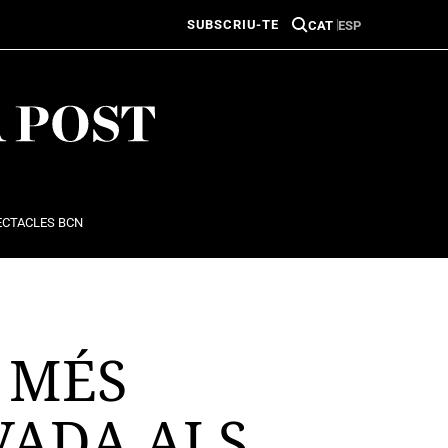
SUBSCRIU-TE
CAT
ESP
ECTACLES BCN
 MÉS
VADA ALS