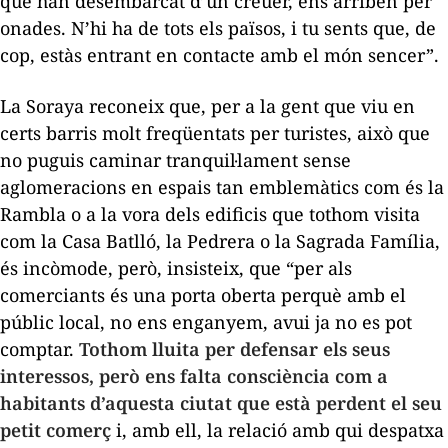
que han desembarcat d’un creuer, ens arriben per
onades. N’hi ha de tots els països, i tu sents que, de
cop, estàs entrant en contacte amb el món sencer”.
La Soraya reconeix que, per a la gent que viu en
certs barris molt freqüentats per turistes, això que
no puguis caminar tranquil·lament sense
aglomeracions en espais tan emblemàtics com és la
Rambla o a la vora dels edificis que tothom visita
com la Casa Batlló, la Pedrera o la Sagrada Família,
és incòmode, però, insisteix, que “per als
comerciants és una porta oberta perquè amb el
públic local, no ens enganyem, avui ja no es pot
comptar.
Tothom lluita per defensar els seus
interessos, però ens falta consciència com a
habitants d’aquesta ciutat que està perdent el seu
petit comerç
i, amb ell, la relació amb qui despatxa