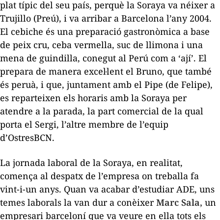
plat típic del seu país, perquè la Soraya va néixer a
Trujillo (Preú), i va arribar a Barcelona l’any 2004.
El cebiche és una preparació gastronòmica a base
de peix cru, ceba vermella, suc de llimona i una
mena de guindilla, conegut al Perú com a ‘ají’. El
prepara de manera excel·lent el Bruno, que també
és peruà, i que, juntament amb el Pipe (de Felipe),
es reparteixen els horaris amb la Soraya per
atendre a la parada, la part comercial de la qual
porta el Sergi, l’altre membre de l’equip
d’OstresBCN.
La jornada laboral de la Soraya, en realitat,
comença al despatx de l’empresa on treballa fa
vint-i-un anys. Quan va acabar d’estudiar ADE, uns
temes laborals la van dur a conèixer
Marc Sala,
un
empresari barceloní que va veure en ella tots els