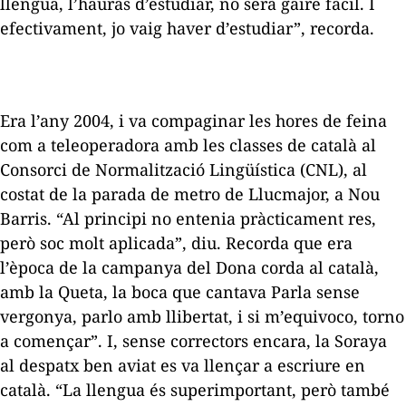
llengua, l’hauràs d’estudiar, no serà gaire fàcil. I
efectivament, jo vaig haver d’estudiar”, recorda.
Era l’any 2004, i va compaginar les hores de feina
com a teleoperadora amb les classes de català al
Consorci de Normalització Lingüística (CNL), al
costat de la parada de metro de Llucmajor, a Nou
Barris. “Al principi no entenia pràcticament res,
però soc molt aplicada”, diu. Recorda que era
l’època de la campanya del
Dona corda al català
,
amb la Queta, la boca que cantava
Parla sense
vergonya, parlo amb llibertat, i si m’equivoco, torno
a començar
”. I, sense correctors encara, la Soraya
al despatx ben aviat es va llençar a escriure en
català. “La llengua és superimportant, però també