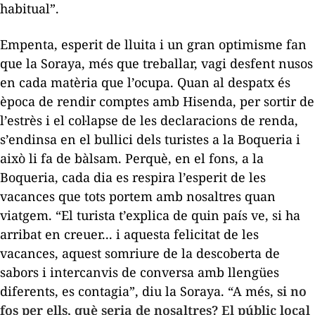
habitual”.
Empenta, esperit de lluita i un gran optimisme fan
que la Soraya, més que treballar, vagi desfent nusos
en cada matèria que l’ocupa.
Quan al despatx és
època de rendir comptes amb Hisenda, per sortir de
l’estrès i el col·lapse de les declaracions de renda,
s’endinsa en el bullici dels turistes a la Boqueria i
això li fa de bàlsam. Perquè, en el fons, a la
Boqueria, cada dia es respira l’esperit de les
vacances que tots portem amb nosaltres quan
viatgem. “El turista t’explica de quin país ve, si ha
arribat en creuer... i aquesta felicitat de les
vacances, aquest somriure de la descoberta de
sabors i intercanvis de conversa amb llengües
diferents, es contagia”, diu la Soraya. “A més,
si no
fos per ells, què seria de nosaltres? El públic local