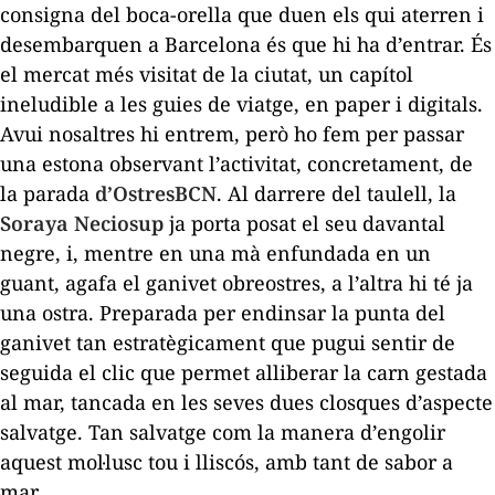
consigna del boca-orella que duen els qui aterren i
desembarquen a Barcelona és que hi ha d’entrar. És
el mercat més visitat de la ciutat, un capítol
ineludible a les guies de viatge, en paper i digitals.
Avui nosaltres hi entrem, però ho fem per passar
una estona observant l’activitat, concretament, de
la parada
d’OstresBCN
. Al darrere del taulell, la
Soraya Neciosup
ja porta posat el seu davantal
negre, i, mentre en una mà enfundada en un
guant, agafa el ganivet obreostres, a l’altra hi té ja
una ostra. Preparada per endinsar la punta del
ganivet tan estratègicament que pugui sentir de
seguida el clic que permet alliberar la carn gestada
al mar, tancada en les seves dues closques d’aspecte
salvatge. Tan salvatge com la manera d’engolir
aquest mol·lusc tou i lliscós, amb tant de sabor a
mar.