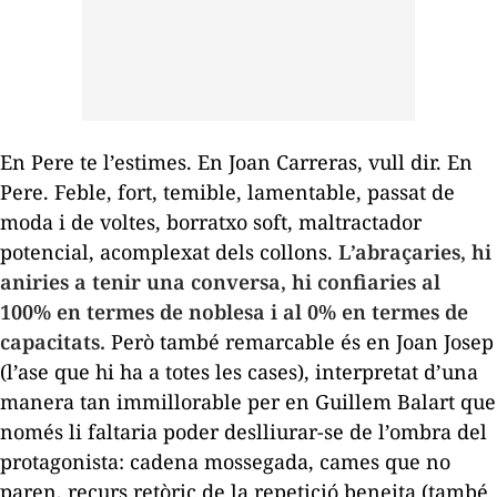
En Pere te l
’
estimes. En Joan Carreras, vull dir. En
Pere. Feble, fort, temible, lamentable, passat de
moda i de voltes, borratxo
soft
, maltractador
potencial, acomplexat dels collons.
L
’
abraçaries, hi
aniries a tenir una conversa, hi confiaries al
100% en termes de noblesa i al 0% en termes de
capacitats.
Però també remarcable és en Joan Josep
(l
’
ase que hi ha a totes les cases), interpretat d
’
una
manera tan immillorable per en Guillem Balart que
només li faltaria poder deslliurar-se de l
’
ombra del
protagonista: cadena mossegada, cames que no
paren, recurs retòric de la repetició beneita (també