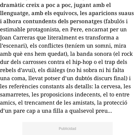
dramàtic creix a poc a poc, jugant amb el
llenguatge, amb els equívocs, les aparicions suaus
i alhora contundents dels personatges
(fabulós i
estimable protagonista, en Pere, encarnat per un
Joan Carreras que literalment es transforma a
l
’
escenari), els conflictes (teníem un somni, mira
amb què ens hem quedat), la banda sonora (el rock
dur dels carrosses contra el
hip-hop
o el
trap
dels
rebels d
’
avui), els diàlegs (no hi sobra ni hi falta
una coma, llevat potser d
’
un dubtós discurs final) i
les referències constants als detalls: la cervesa, les
samarretes, les proposicions indecents, el to entre
amics, el trencament de les amistats, la protecció
d
’
un pare cap a una filla a qualsevol preu...