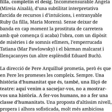
filla, completin el desig.
Incommensurable Àngela
(Mireia Aixalà), d
’
una subtilitat interpretativa
farcida de recursos i d
’
intuïcions, i entranyable
Ruby (la filla, Maria Morera). Sense deixar de
banda en cap moment la prostituta de carretera
amb què comença (i acaba) l
’
obra, com un dipòsit
de misèries i de somnis efímers, l
’
emperrucada
Tatiana (Mar Pawlowsky) i el bàrman malcarat i
llençacanyes
(un altre esplèndid Eduard Buch).
La direcció de Pere Arquillué prometia, però és que
en Pere les promeses les compleix. Sempre.
Una
història d
’humanitat que és, també, una lliçó de
teatre: aquí venim a sacsejar-vos, no a mostrar-
vos una història. A fer-vos humans, no a fer una
classe d’
humanitats.
Una proposta d
’
altíssim nivell,
propera i alhora sofisticada, molt més ambiciosa