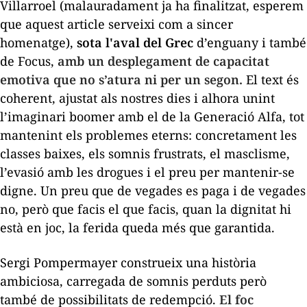
Villarroel (malauradament ja ha finalitzat, esperem
que aquest article serveixi com a sincer
homenatge),
sota l'aval del Grec
d
’
enguany i també
de Focus,
amb un desplegament de capacitat
emotiva que no s
’
atura ni per un segon.
El text és
coherent, ajustat als nostres dies i alhora unint
l
’
imaginari
boomer
amb el de la Generació Alfa, tot
mantenint els problemes eterns: concretament les
classes baixes, els somnis frustrats, el masclisme,
l
’
evasió amb les drogues i el preu per mantenir-se
digne. Un preu que de vegades es paga i de vegades
no, però que facis el que facis, quan la dignitat hi
està en joc, la ferida queda més que garantida.
Sergi Pompermayer construeix una història
ambiciosa, carregada de somnis perduts però
també de possibilitats de redempció.
El foc