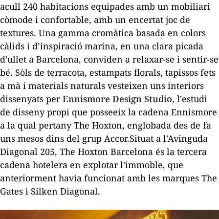
acull
240 habitacions equipades amb un mobiliari
còmode i confortable, amb un encertat joc de
textures. Una gamma cromàtica basada en colors
càlids i d’inspiració marina, en una clara picada
d'ullet a Barcelona, conviden a relaxar-se i sentir-se
bé. Sòls de terracota, estampats florals, tapissos fets
a mà i materials naturals vesteixen uns interiors
dissenyats per
Ennismore Design Studio
, l'estudi
de disseny propi que posseeix la cadena Ennismore
a
la qual pertany The Hoxton
, englobada des de fa
uns mesos dins del grup Accor.Situat a l'Avinguda
Diagonal 205,
The
Hoxton
Barcelona és la tercera
cadena hotelera en explotar l'immoble, que
anteriorment havia funcionat amb les marques
The
Gates i
Silken
Diagonal.