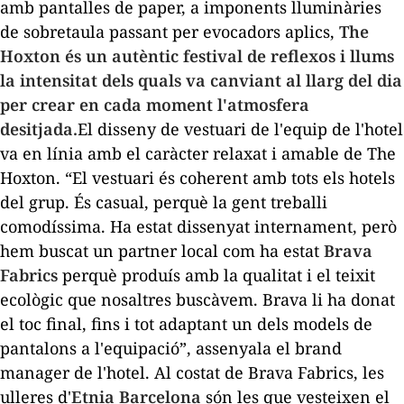
amb pantalles de paper, a imponents lluminàries
de sobretaula passant per evocadors aplics,
The
Hoxton és un autèntic festival de reflexos i llums
la intensitat dels quals va canviant al llarg del dia
per crear en cada moment l'atmosfera
desitjada.
El disseny de vestuari de l'equip de l'hotel
va en línia amb el caràcter relaxat i amable de The
Hoxton. “El vestuari és coherent amb tots els hotels
del grup. És
casual
, perquè la gent treballi
comodíssima. Ha estat dissenyat internament, però
hem buscat un
partner
local com ha estat
Brava
Fabrics
perquè produís amb la qualitat i el teixit
ecològic que nosaltres buscàvem. Brava li ha donat
el toc final, fins i tot adaptant un dels models de
pantalons a l'equipació”, assenyala el
brand
manager
de l'hotel. Al costat de Brava Fabrics, les
ulleres d'
Etnia Barcelona
són les que vesteixen el