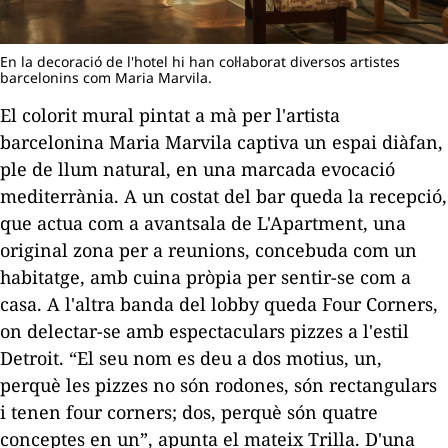
En la decoració de l'hotel hi han col·laborat diversos artistes
barcelonins com Maria Marvila.
El colorit mural pintat a mà per l'artista
barcelonina Maria Marvila captiva un espai diàfan,
ple de llum natural, en una marcada evocació
mediterrània. A un costat del bar queda la recepció,
que actua com a avantsala de
L'Apartment,
una
original zona per a reunions, concebuda com un
habitatge, amb cuina pròpia per sentir-se com a
casa. A l'altra banda del
lobby
queda Four Corners,
on delectar-se amb espectaculars pizzes a l'estil
Detroit. “El seu nom es deu a dos motius, un,
perquè les pizzes no són rodones, són rectangulars
i tenen
four corners
; dos, perquè són quatre
conceptes en un”, apunta el mateix Trilla. D'una