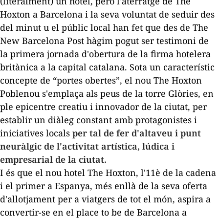
(literalment) un hotel, però l'aterratge de The
Hoxton a Barcelona i la seva voluntat de seduir des
del minut u el públic local han fet que des de
The
New Barcelona Post
hàgim pogut ser testimoni de
la primera jornada d'obertura de la firma hotelera
britànica a la capital catalana. Sota un característic
concepte de “portes obertes”, el nou The Hoxton
Poblenou s'emplaça als peus de la torre Glòries, en
ple epicentre creatiu i innovador de la ciutat, per
establir un diàleg constant amb protagonistes i
iniciatives locals
per tal de fer d'altaveu i punt
neuràlgic de l'activitat artística, lúdica i
empresarial de la ciutat.
I és que el nou hotel The Hoxton, l'11è de la cadena
i el primer a Espanya, més enllà de la seva oferta
d'allotjament per a viatgers de tot el món, aspira a
convertir-se en el
place to be
de Barcelona a