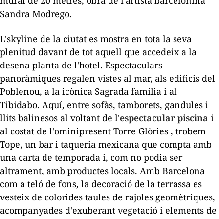
mural de 20 metres, obra de l'artista barcelonina
Sandra Modrego.
L'
skyline
de la ciutat es mostra en tota la seva
plenitud davant de tot aquell que accedeix a la
desena planta de l'hotel. Espectaculars
panoràmiques regalen vistes al mar, als edificis del
Poblenou, a la icònica Sagrada família i al
Tibidabo. Aquí, entre sofàs, tamborets, gandules i
llits balinesos al voltant de l'
espectacular piscina
i
al costat de l'ominipresent
Torre Glòries
, trobem
Tope, un bar i taqueria mexicana que compta amb
una carta de temporada i, com no podia ser
altrament, amb productes locals. Amb Barcelona
com a teló de fons, la decoració de la terrassa es
vesteix de colorides taules de rajoles geomètriques,
acompanyades d'exuberant vegetació i elements de