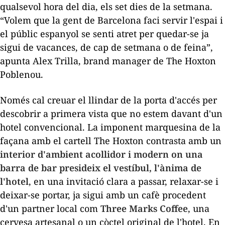
qualsevol hora del dia, els set dies de la setmana.
“Volem que la gent de Barcelona faci servir l'espai i
el públic espanyol se senti atret per quedar-se ja
sigui de vacances, de cap de setmana o de feina”,
apunta Alex Trilla,
brand manager
de The Hoxton
Poblenou.
Només cal creuar el llindar de la porta d'accés per
descobrir a primera vista que no estem davant d'un
hotel convencional. La imponent marquesina de la
façana amb el cartell The Hoxton contrasta amb un
interior d'ambient acollidor i modern on una
barra de bar presideix el vestíbul, l'ànima de
l'hotel
, en una invitació clara a passar, relaxar-se i
deixar-se portar, ja sigui amb un cafè procedent
d'un
partner
local com
Three Marks Coffee
, una
cervesa artesanal o un còctel original de l'hotel. En