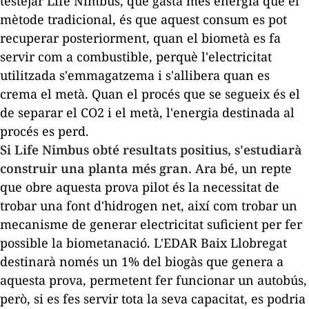
testejar Life Nimbus, que gasta més energia que el
mètode tradicional, és que aquest consum es pot
recuperar posteriorment, quan el biometà es fa
servir com a combustible, perquè l'electricitat
utilitzada s'emmagatzema i s'allibera quan es
crema el metà. Quan el procés que se segueix és el
de separar el CO2 i el metà, l'energia destinada al
procés es perd.
Si Life Nimbus obté resultats positius, s'estudiarà
construir una planta més gran.
Ara bé, un repte
que obre aquesta prova pilot és la necessitat de
trobar una font d'hidrogen net, així com trobar un
mecanisme de generar electricitat suficient per fer
possible la biometanació. L'EDAR Baix Llobregat
destinarà només un 1% del biogàs que genera a
aquesta prova, permetent fer funcionar un autobús,
però, si es fes servir tota la seva capacitat, es podria