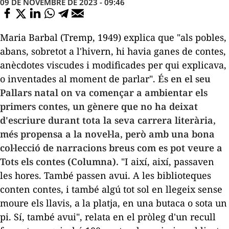
09 DE NOVEMBRE DE 2023 - 09:46
Maria Barbal (Tremp, 1949) explica que "als pobles,
abans, sobretot a l'hivern, hi havia ganes de contes,
anècdotes viscudes i modificades per qui explicava,
o inventades al moment de parlar".
És en el seu
Pallars natal on va començar a ambientar els
primers contes, un gènere que no ha deixat
d'escriure durant tota la seva carrera literària,
més propensa a la novel·la, però amb una bona
col·lecció de narracions breus com es pot veure a
Tots els contes
(Columna).
"I així, així, passaven
les hores. També passen avui. A les biblioteques
conten contes, i també algú tot sol en llegeix sense
moure els llavis, a la platja, en una butaca o sota un
pi. Sí, també avui", relata en el pròleg d'un recull