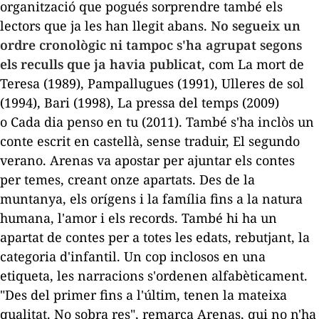
organització que pogués sorprendre també els
lectors que ja les han llegit abans.
No segueix un
ordre cronològic ni tampoc s'ha agrupat segons
els reculls que ja havia publicat
, com
La mort de
Teresa
(1989),
Pampallugues
(1991),
Ulleres de sol
(1994),
Bari
(1998),
La pressa del temps
(2009)
o
Cada dia penso en tu
(2011). També s'ha inclòs un
conte escrit en castellà, sense traduir,
El segundo
verano
. Arenas va apostar per ajuntar els contes
per temes, creant onze apartats. Des de la
muntanya, els orígens i la família fins a la natura
humana, l'amor i els records. També hi ha un
apartat de contes per a totes les edats, rebutjant, la
categoria d'infantil. Un cop inclosos en una
etiqueta, les narracions s'ordenen alfabèticament.
"Des del primer fins a l'últim, tenen la mateixa
qualitat. No sobra res", remarca Arenas, qui no n'ha