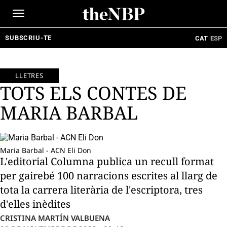
Ir
al
contenido
SUBSCRIU-TE
CAT
ESP
LLETRES
TOTS ELS CONTES DE
MARIA BARBAL
Maria Barbal - ACN Eli Don
L'editorial Columna publica un recull format
per gairebé 100 narracions escrites al llarg de
tota la carrera literària de l'escriptora, tres
d'elles inèdites
CRISTINA MARTÍN VALBUENA