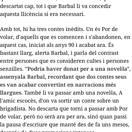
descartat cap, tot i que Barbal li va concedir
aquesta llicència si era necessari.
Amb tot, hi ha tres contes inèdits. Un és
Por de
volar
, d'aquells que es comencen i s'abandonen, en
aquest cas, iniciat als anys 90 i acabat ara. És
bastant llarg, alerta Barbal, i parla del contrast
entre persones que es consideren cultes i persones
senzilles.
"Podria haver donat per a una novel·la",
assenyala Barbal, recordant que dos contes seus
es van acabar convertint en narracions més
llargues.
També li va passar amb una novel·la,
A
l'amic escocès
, d'on va sortir un conte sobre un
brigadista. No descarta que torni a passar amb
Por
de volar
, però no serà ara per ara, sinó quan passi
la pausa d'escriure que manté des de fa uns mesos,