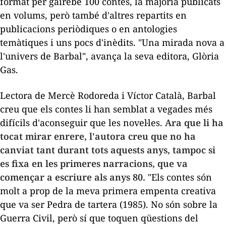
format per gairebé 100 contes, la majoria publicats
en volums, però també d'altres repartits en
publicacions periòdiques o en antologies
temàtiques i uns pocs d'inèdits. "Una mirada nova a
l'univers de Barbal", avança la seva editora, Glòria
Gas.
Lectora de Mercè Rodoreda i Víctor Català, Barbal
creu que els contes li han semblat a vegades més
difícils d'aconseguir que les novel·les.
Ara que li ha
tocat mirar enrere, l'autora creu que no ha
canviat tant durant tots aquests anys, tampoc si
es fixa en les primeres narracions, que va
començar a escriure als anys 80.
"Els contes són
molt a prop de la meva primera empenta creativa
que va ser
Pedra de tartera
(1985). No són sobre la
Guerra Civil, però sí que toquen qüestions del