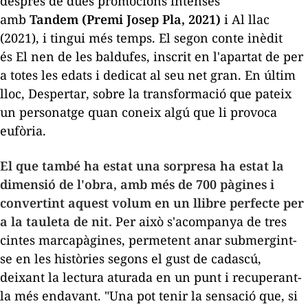
després de dues promocions intenses
amb
Tandem
(Premi Josep Pla, 2021)
i
Al llac
(2021), i tingui més temps. El segon conte inèdit
és
El nen de les baldufes
, inscrit en l'apartat de per
a totes les edats i dedicat al seu net gran. En últim
lloc,
Despertar
, sobre la transformació que pateix
un personatge quan coneix algú que li provoca
eufòria.
El que també ha estat una sorpresa ha estat la
dimensió de l'obra, amb més de 700 pàgines i
convertint aquest volum en un llibre perfecte per
a la tauleta de nit.
Per això s'acompanya de tres
cintes marcapàgines, permetent anar submergint-
se en les històries segons el gust de cadascú,
deixant la lectura aturada en un punt i recuperant-
la més endavant. "Una pot tenir la sensació que, si