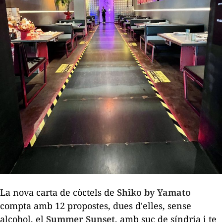
La nova carta de còctels de
Shîko by Yamato
compta amb 12 propostes, dues d'elles, sense
alcohol, el
Summer Sunset
, amb suc de síndria i te