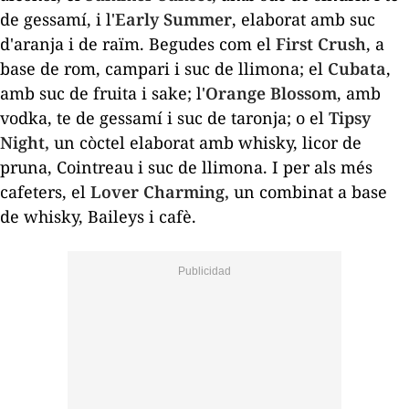
de gessamí, i l'
Early Summer
, elaborat amb suc
d'aranja i de raïm. Begudes com el
First Crush
, a
base de rom, campari i suc de llimona; el
Cubata
,
amb suc de fruita i sake; l'
Orange Blossom
, amb
vodka, te de gessamí i suc de taronja; o el
Tipsy
Night,
un còctel elaborat amb whisky, licor de
pruna, Cointreau i suc de llimona. I per als més
cafeters
, el
Lover Charming,
un combinat a base
de whisky, Baileys i cafè.