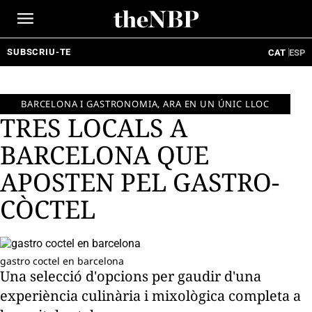
Ir
al
contenido
SUBSCRIU-TE
CAT
ESP
BARCELONA I GASTRONOMIA, ARA EN UN ÚNIC LLOC
TRES LOCALS A
BARCELONA QUE
APOSTEN PEL GASTRO-
CÒCTEL
gastro coctel en barcelona
Una selecció d'opcions per gaudir d'una
experiència culinària i mixològica completa a