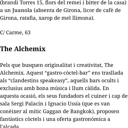
(brandi Torres 15, flors del remei i bitter de la casa)
a un
Juanola
(absenta de Girona, licor de cafè de
Girona, ratafia, xarop de mel llimona).
C/ Carme, 63
The Alchemix
Pels que busquen originalitat i creativitat, The
Alchemix. Aquest “gastro-còctel-bar” ens trasllada
als “clandestins
speakeasy
”, aquells bars ocults i
exclusius amb bona música i llum càlida. En
aquesta ocasió, els seus fundadors el cuiner i cap de
sala Sergi Palacín i Ignacio Ussía (que es van
conèixer al mític Gaggan de Bangkok), proposen
fantàstics còctels i una oferta gastronòmica a
l'alçada.