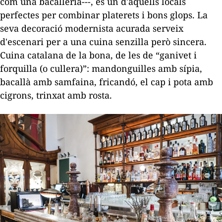
com una bacalleria---, és un d'aquells locals
perfectes per combinar platerets i bons glops. La
seva decoració modernista acurada serveix
d'escenari per a una cuina senzilla però sincera.
Cuina catalana de la bona, de les de “ganivet i
forquilla (o cullera)”: mandonguilles amb sípia,
bacallà amb samfaina, fricandó, el cap i pota amb
cigrons, trinxat amb rosta.