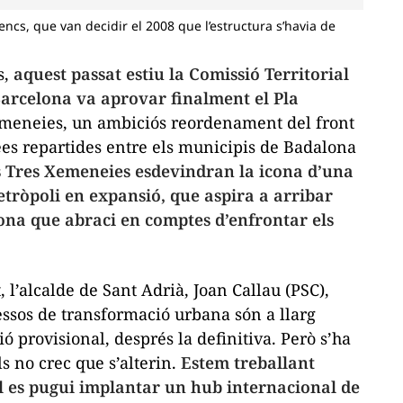
ncs, que van decidir el 2008 que l’estructura s’havia de
s,
aquest passat estiu la Comissió Territorial
arcelona va aprovar finalment el Pla
meneies, un ambiciós reordenament del front
rees repartides entre els municipis de Badalona
 Tres Xemeneies esdevindran la icona d’una
etròpoli en expansió, que aspira a arribar
lona que abraci en comptes d’enfrontar els
t
, l’alcalde de Sant Adrià, Joan Callau (PSC),
essos de transformació urbana són a llarg
ió provisional, després la definitiva. Però s’ha
s no crec que s’alterin.
Estem treballant
al es pugui implantar un
hub
internacional de