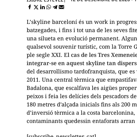
L’
skyline
barceloní és un
work in progres
batzegades, i fins i tot una de les seves f
una silueta en evolució permanent. Algun
qualsevol
souvenir
turístic, com la Torre 
ple segle XXI.
El cas de les Tres Xemenei
integrar-se en aquest
skyline
tan dispers 
del
desarrollismo
tardofranquista, que es v
2011. Una central tèrmica que empastifava
Badalona, que escalfava les aigües proper
peixos i feia les delícies dels pescadors 
180 metres d’alçada inicials fins als 200 me
d’inversió tèrmica a la costa barcelonina, 
contaminants quedessin entaforats arran 
[subscribe_newsletter_cat]