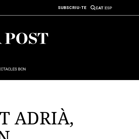
SUBSCRIU-TE
CAT
ESP
ECTACLES BCN
T ADRIÀ,
N