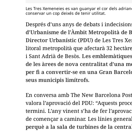
Les Tres Xemeneies es van guanyar el cor dels adriane
conservar un cop deixés de tenir utilitat.
Després d’uns anys de debats i indecision
d’Urbanisme de l'Àmbit Metropolità de B
Director Urbanístic (PDU)
de Les Tres Xe
litoral metropolità que afectarà 32 hectà
i Sant Adrià de Besòs.
Les emblemàtiques
de les àrees de nova centralitat d’una m
per fi a convertir-se en una Gran Barce
seus municipis limítrofs
.
En conversa amb
The New Barcelona Pos
valora l’aprovació del PDU: “Aquests proc
termini. L’any vinent s’ha de fer l’aprovac
de començar a caminar. Les línies general
perquè a la sala de turbines de la centr