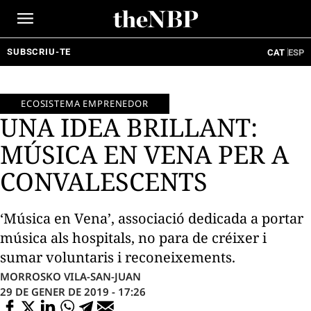
Ir
al
contenido
SUBSCRIU-TE
CAT
ESP
ECOSISTEMA EMPRENEDOR
UNA IDEA BRILLANT:
MÚSICA EN VENA PER A
CONVALESCENTS
‘Música en Vena’, associació dedicada a portar
música als hospitals, no para de créixer i
sumar voluntaris i reconeixements.
MORROSKO VILA-SAN-JUAN
29 DE GENER DE 2019 - 17:26