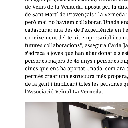
de Veïns de la Verneda,
aposta per la din
de Sant Martí de Provençals i la Verneda i
però mai no havíem col·laborat. Unada ens
cadascuna: una des de l’experiència en l’e
coneixement del teixit empresarial i comun
futures col·laboracions”, assegura
Carla Ja
s’adreça a joves que han abandonat els es
persones majors de 45 anys i persones mig
eines que ens ha aportat Unada, com ara e
permès crear una estructura més propera
de la gent i implicant totes les persones q
l’Associació Veïnal La Verneda.