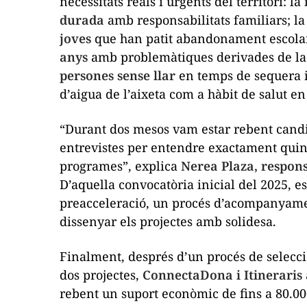
necessitats reals i urgents del territori: la
durada
amb responsabilitats familiars; la
joves
que han patit abandonament escola
anys
amb problemàtiques derivades de la
persones sense llar
en temps de sequera i
d’aigua de l’aixeta com a hàbit de salut en
“Durant dos mesos vam estar rebent candid
entrevistes per entendre exactament quin
programes”, explica
Nerea Plaza, respons
D’aquella convocatòria inicial del 2025, es
preacceleració, un procés d’acompanyament
dissenyar els projectes amb solidesa.
Finalment, després d’un procés de selecció
dos projectes,
ConnectaDona i Itineraris
rebent un suport econòmic de fins a 80.00