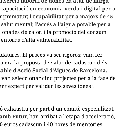
inserció laboral de dones en atur de llarga
 capacitació en
economia verda i digital per a
r prematur;
l’ocupabilitat per a majors de 45
 salut mental;
l’accés a l’aigua potable per a
 onades de calor, i la promoció del consum
 entorns d’alta vulnerabilitat.
atures. El procés va ser rigorós: vam fer
a era la proposta de valor de cadascun dels
able d’Acció Social d’Aigües de Barcelona.
 van seleccionar cinc projectes per a la fase de
 expert per validar les seves idees i
 exhaustiu per part d’un comitè especialitzat,
 amb Futur,
han arribat a l’etapa d’acceleració,
0 euros cadascun i 40 hores de mentories