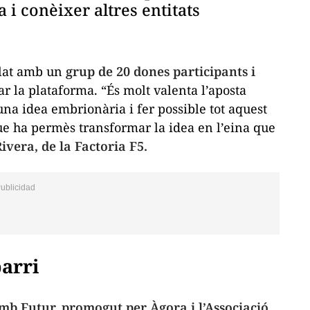
 i conèixer altres entitats
llat amb un
grup de 20 dones participants i
r la plataforma. “És molt valenta l’aposta
una idea embrionària i fer possible tot aquest
e ha permès transformar la idea en l’eina que
Rivera, de la Factoria F5.
barri
mb Futur, promogut per Àgora i l’Associació